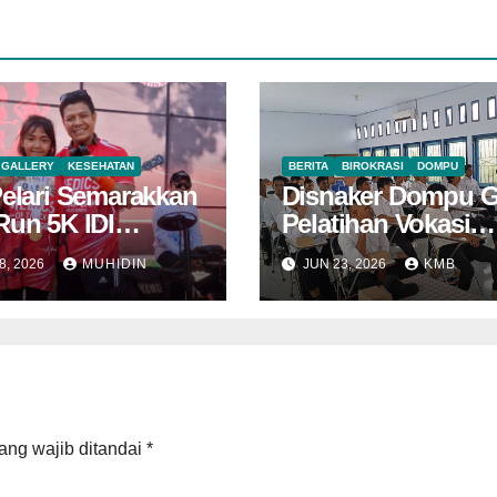
GALLERY
KESEHATAN
BERITA
BIROKRASI
DOMPU
Pelari Semarakkan
Disnaker Dompu G
Run 5K IDI
Pelatihan Vokasi
u, Cahaya Sakral
Nasional Batch
8, 2026
MUHIDIN
JUN 23, 2026
KMB
 Penghargaan
ang wajib ditandai
*