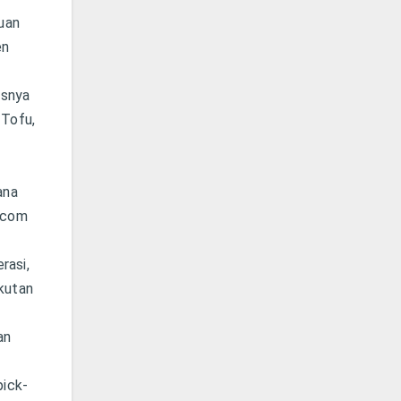
uan
en
usnya
 Tofu,
ana
1.com
rasi,
gkutan
an
pick-