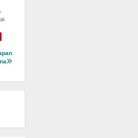
a
il
apan
ana