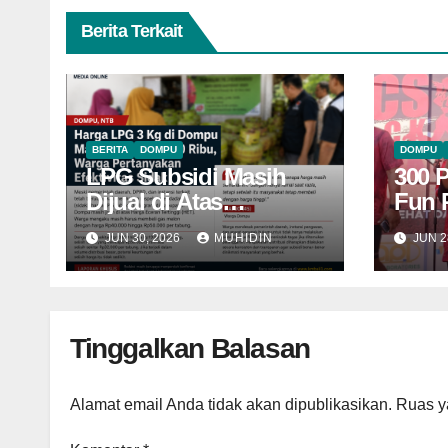
Berita Terkait
BERITA
DOMPU
DOMPU
LPG Subsidi Masih
300 
Dijual di Atas
Fun 
HET, Sidak Berulang
Domp
JUN 30, 2026
MUHIDIN
JUN 2
Belum Mampu
Raih
Menekan Harga
Tinggalkan Balasan
Alamat email Anda tidak akan dipublikasikan.
Ruas y