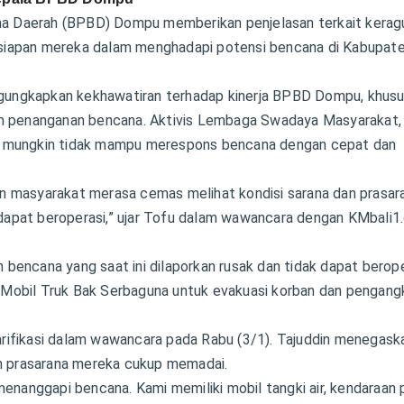
a Daerah (BPBD) Dompu memberikan penjelasan terkait kerag
siapan mereka dalam menghadapi potensi bencana di Kabupat
gungkapkan kekhawatiran terhadap kinerja BPBD Dompu, khus
am penanganan bencana. Aktivis Lembaga Swadaya Masyarakat,
mungkin tidak mampu merespons bencana dengan cepat dan
 dan masyarakat merasa cemas melihat kondisi sarana dan prasar
dapat beroperasi,” ujar Tofu dalam wawancara dengan KMbali
bencana yang saat ini dilaporkan rusak dan tidak dapat berope
dan Mobil Truk Bak Serbaguna untuk evakuasi korban dan pengan
rifikasi dalam wawancara pada Rabu (3/1). Tajuddin menegask
 prasarana mereka cukup memadai.
menanggapi bencana. Kami memiliki mobil tangki air, kendaraan 