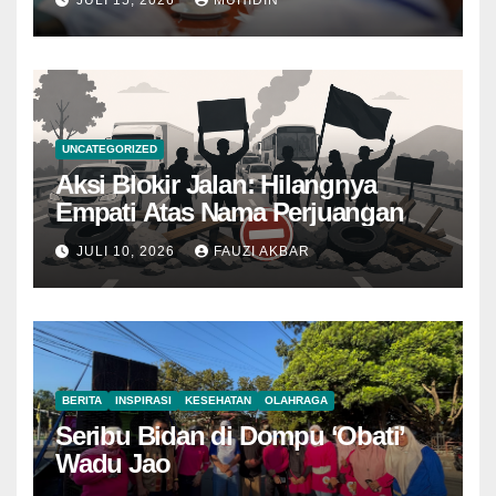
UNCATEGORIZED
Aksi Blokir Jalan: Hilangnya
Empati Atas Nama Perjuangan
JULI 10, 2026
FAUZI AKBAR
BERITA
INSPIRASI
KESEHATAN
OLAHRAGA
Seribu Bidan di Dompu ‘Obati’
Wadu Jao