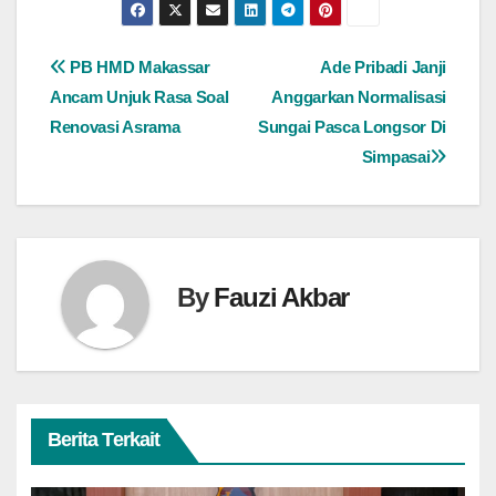
Navigasi
PB HMD Makassar
Ade Pribadi Janji
Ancam Unjuk Rasa Soal
Anggarkan Normalisasi
pos
Renovasi Asrama
Sungai Pasca Longsor Di
Simpasai
By
Fauzi Akbar
Berita Terkait