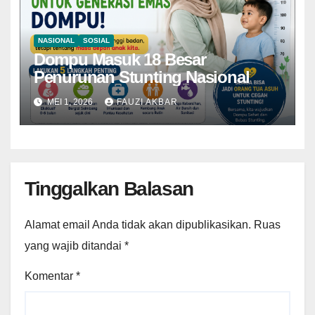
NASIONAL
SOSIAL
Dompu Masuk 18 Besar
Penurunan Stunting Nasional
MEI 1, 2026
FAUZI AKBAR
Tinggalkan Balasan
Alamat email Anda tidak akan dipublikasikan.
Ruas
yang wajib ditandai
*
Komentar
*