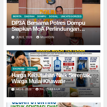
BERITA
DAERAH
DOMPU
SOSIAL
UNCATEGORIZED
DP3A Bersama Polres Dompu
Siapkan MoA Perlindungan
Perempuan dan Anak
JUN 6, 2026
MUHIDIN
EKONOMI
SOSIAL
Harga Kebutuhan Naik Serentak,
Warga Mulai Khawatir
MEI 6, 2026
FAUZI AKBAR