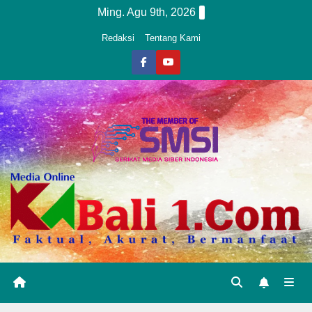
Skip
Ming. Agu 9th, 2026
to
Redaksi
Tentang Kami
content