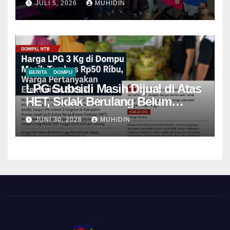
JULI 5, 2026
MUHIDIN
BERITA
DOMPU
LPG Subsidi Masih Dijual di Atas
HET, Sidak Berulang Belum
Mampu Menekan Harga
JUNI 30, 2026
MUHIDIN