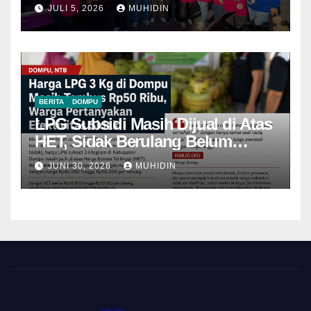
JULI 5, 2026
MUHIDIN
BERITA
DOMPU
LPG Subsidi Masih Dijual di Atas
HET, Sidak Berulang Belum
Mampu Menekan Harga
JUNI 30, 2026
MUHIDIN