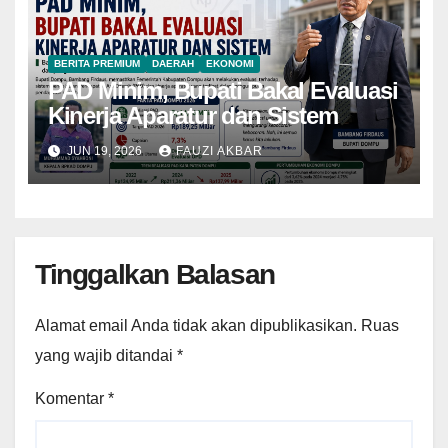
BERITA PREMIUM
DAERAH
EKONOMI
PAD Minim, Bupati Bakal Evaluasi
Kinerja Aparatur dan Sistem
JUN 19, 2026
FAUZI AKBAR
Tinggalkan Balasan
Alamat email Anda tidak akan dipublikasikan.
Ruas
yang wajib ditandai
*
Komentar
*