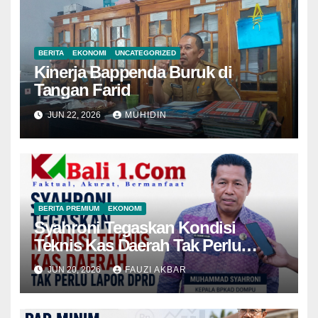
BERITA
EKONOMI
UNCATEGORIZED
Kinerja Bappenda Buruk di
Tangan Farid
JUN 22, 2026
MUHIDIN
BERITA PREMIUM
EKONOMI
Syahroni Tegaskan Kondisi
Teknis Kas Daerah Tak Perlu
Lapor DPRD
JUN 20, 2026
FAUZI AKBAR