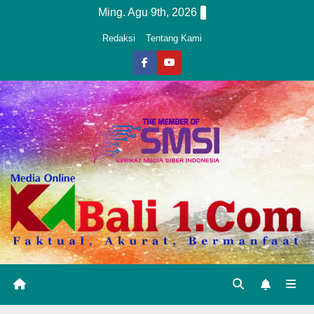
Skip
Ming. Agu 9th, 2026
to
Redaksi
Tentang Kami
content