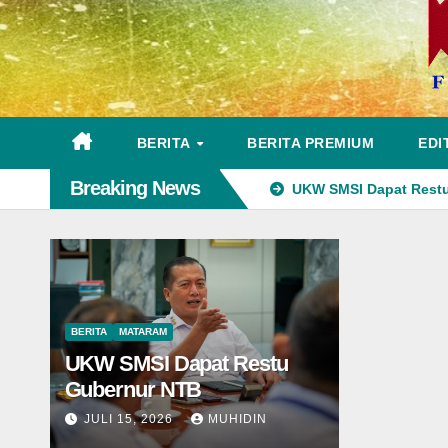
BERITA
BERITA PREMIUM
EDI
Breaking News
UKW SMSI Dapat Rest
BERITA
MATARAM
UKW SMSI Dapat Restu
Gubernur NTB
JULI 15, 2026
MUHIDIN