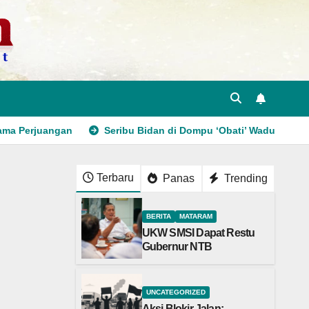
Nama Perjuangan
Seribu Bidan di Dompu ‘Obati’ Wadu Jao
Terbaru
Panas
Trending
BERITA
MATARAM
UKW SMSI Dapat Restu
Gubernur NTB
UNCATEGORIZED
Aksi Blokir Jalan: