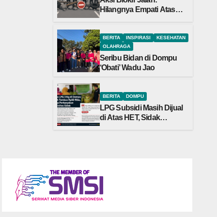
Hilangnya Empati Atas
Nama Perjuangan
BERITA
INSPIRASI
KESEHATAN
OLAHRAGA
Seribu Bidan di Dompu
‘Obati’ Wadu Jao
BERITA
DOMPU
LPG Subsidi Masih Dijual
di Atas HET, Sidak
Berulang Belum Mampu
Menekan Harga