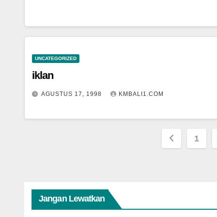
UNCATEGORIZED
iklan
AGUSTUS 17, 1998
KMBALI1.COM
Paginasi
1
pos
Jangan Lewatkan