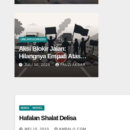
UNCATEGORIZED
Aksi Blokir Jalan:
Hilangnya Empati Atas
Nama Perjuangan
JULI 10, 2026
FAUZI AKBAR
BUKU
NOVEL
Hafalan Shalat Delisa
MEI 10, 2010
KMBALI1.COM