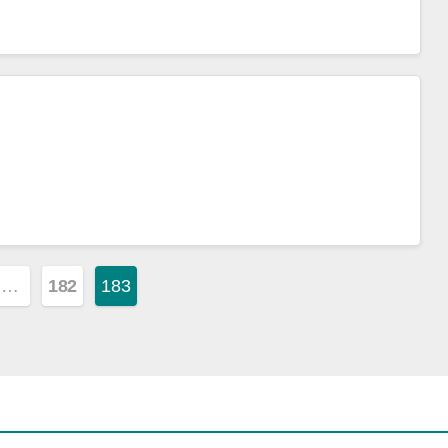
…
182
183