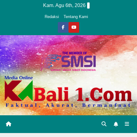
Skip
Kam. Agu 6th, 2026
to
Redaksi
Tentang Kami
content