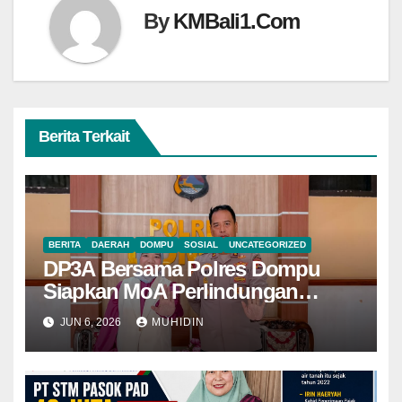
By
KMBali1.Com
Berita Terkait
BERITA
DAERAH
DOMPU
SOSIAL
UNCATEGORIZED
DP3A Bersama Polres Dompu
Siapkan MoA Perlindungan
Perempuan dan Anak
JUN 6, 2026
MUHIDIN