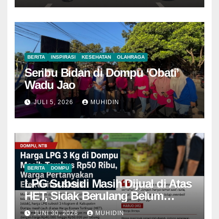
BERITA
INSPIRASI
KESEHATAN
OLAHRAGA
Seribu Bidan di Dompu ‘Obati’
Wadu Jao
JULI 5, 2026
MUHIDIN
BERITA
DOMPU
LPG Subsidi Masih Dijual di Atas
HET, Sidak Berulang Belum
Mampu Menekan Harga
JUNI 30, 2026
MUHIDIN