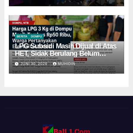
BERITA
DOMPU
LPG Subsidi Masih Dijual di Atas
HET, Sidak Berulang Belum
Mampu Menekan Harga
JUNI 30, 2026
MUHIDIN