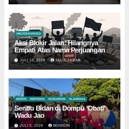
UNCATEGORIZED
Aksi Blokir Jalan: Hilangnya
Empati Atas Nama Perjuangan
JULI 10, 2026
FAUZI AKBAR
BERITA
INSPIRASI
KESEHATAN
OLAHRAGA
Seribu Bidan di Dompu ‘Obati’
Wadu Jao
JULI 5, 2026
MUHIDIN