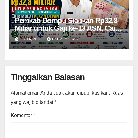
BIROKRASI
BREAKINEWS
Pemkab Dompu Siapkan Rp32,8
Miliar untuk Gaji ke-13 ASN, Cair
Mulai Pekan Depan
JUN 6, 2026
FAUZI AKBAR
Tinggalkan Balasan
Alamat email Anda tidak akan dipublikasikan.
Ruas
yang wajib ditandai
*
Komentar
*