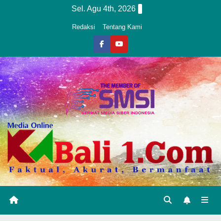
Skip
Sel. Agu 4th, 2026
to
Redaksi
Tentang Kami
content