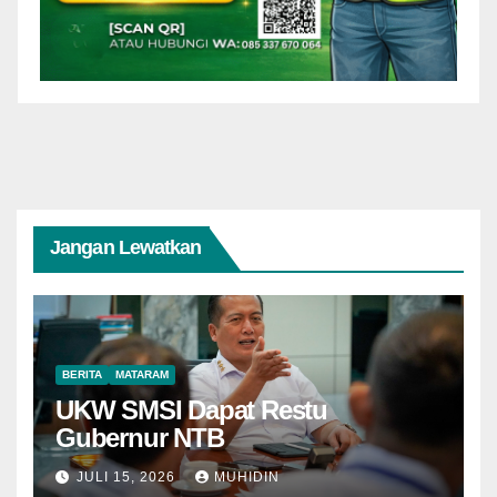
Jangan Lewatkan
BERITA
MATARAM
UKW SMSI Dapat Restu
Gubernur NTB
JULI 15, 2026
MUHIDIN