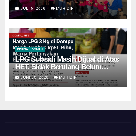
JULI 5, 2026
MUHIDIN
BERITA
DOMPU
LPG Subsidi Masih Dijual di Atas
HET, Sidak Berulang Belum
Mampu Menekan Harga
JUNI 30, 2026
MUHIDIN