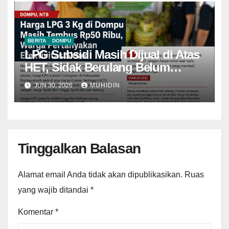
BERITA
DOMPU
LPG Subsidi Masih Dijual di Atas
HET, Sidak Berulang Belum
Mampu Menekan Harga
JUN 30, 2026
MUHIDIN
Tinggalkan Balasan
Alamat email Anda tidak akan dipublikasikan.
Ruas
yang wajib ditandai
*
Komentar
*