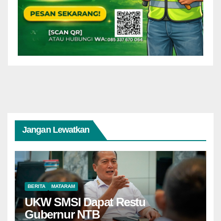
Jangan Lewatkan
BERITA
MATARAM
UKW SMSI Dapat Restu
Gubernur NTB