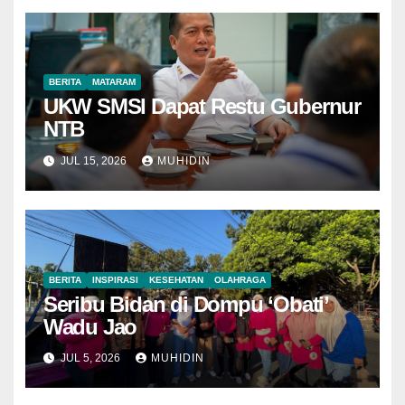
BERITA
MATARAM
UKW SMSI Dapat Restu Gubernur
NTB
JUL 15, 2026
MUHIDIN
BERITA
INSPIRASI
KESEHATAN
OLAHRAGA
Seribu Bidan di Dompu ‘Obati’
Wadu Jao
JUL 5, 2026
MUHIDIN