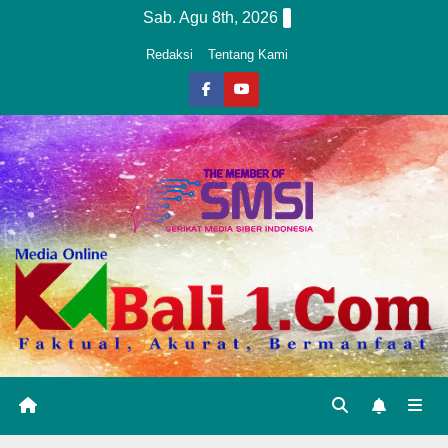
Skip
Sab. Agu 8th, 2026
to
Redaksi
Tentang Kami
content