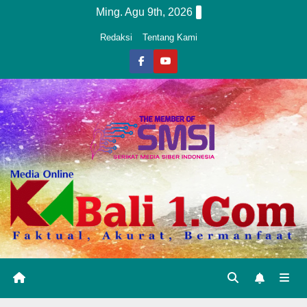
Skip
Ming. Agu 9th, 2026
to
Redaksi
Tentang Kami
content