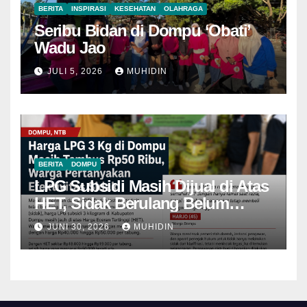
BERITA
INSPIRASI
KESEHATAN
OLAHRAGA
Seribu Bidan di Dompu ‘Obati’
Wadu Jao
JULI 5, 2026
MUHIDIN
BERITA
DOMPU
LPG Subsidi Masih Dijual di Atas
HET, Sidak Berulang Belum
Mampu Menekan Harga
JUNI 30, 2026
MUHIDIN