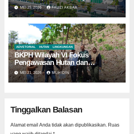
Tegaskan Semua Sesuai
MEI 25, 2026
FAUZI AKBAR
Prosedur
ADVETORIAL
HUTAN
LINGKUNGAN
BKPH Wilayah VI Fokus
Pengawasan Hutan dan
Pemantauan Demplot di KH Riwo
MEI 21, 2026
MUHIDIN
Tinggalkan Balasan
Alamat email Anda tidak akan dipublikasikan.
Ruas
yang wajib ditandai
*