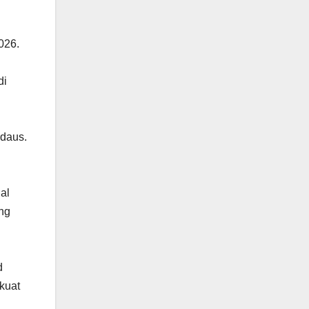
026.
di
rdaus.
al
ang
d
kuat