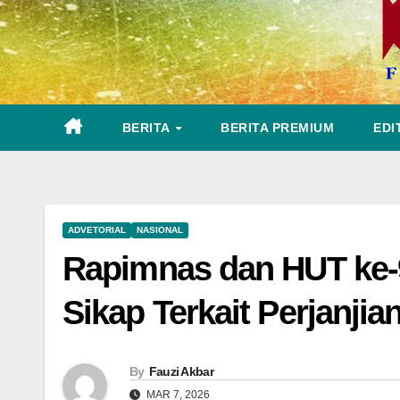
BERITA
BERITA PREMIUM
EDI
ADVETORIAL
NASIONAL
Rapimnas dan HUT ke-
Sikap Terkait Perjanji
By
Fauzi Akbar
MAR 7, 2026