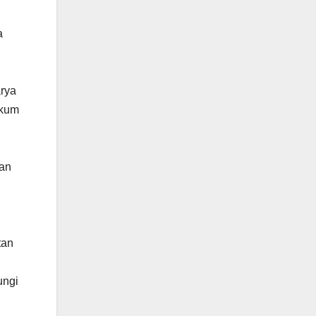
a
arya
ukum
kan
tan
ungi