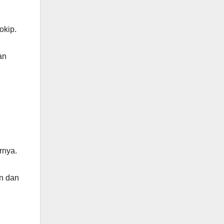
okip.
an
rnya.
an dan