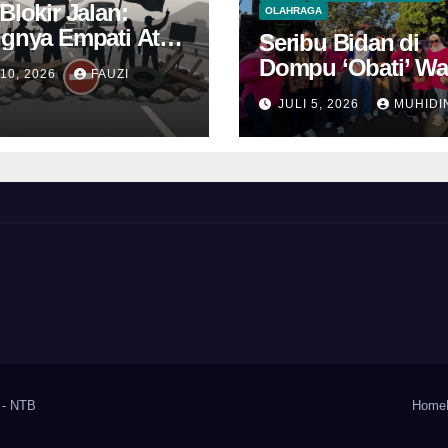
Blokir Jalan:
OLAHRAGA
ngnya Empati Atas
Seribu Bidan di
 Perjuangan
Dompu ‘Obati’ W
 10, 2026
FAUZI
Jao
JULI 5, 2026
MUHIDI
 - NTB
Home