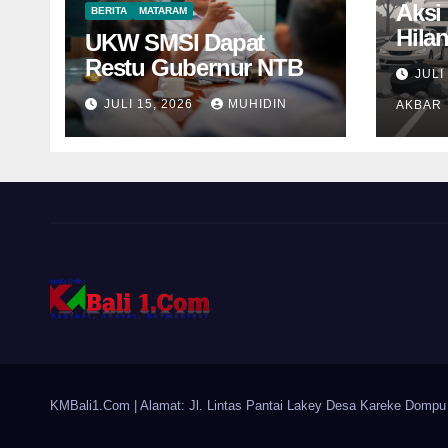
Aksi 
BERITA
MATARAM
Hila
UKW SMSI Dapat
Nama
Restu Gubernur NTB
JULI
JULI 15, 2026
MUHIDIN
AKBAR
KMBali1.Com
| Alamat: Jl. Lintas Pantai Lakey Desa Kareke Dompu