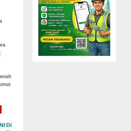
a
hwa
k
peraih
Bonus
NI Di