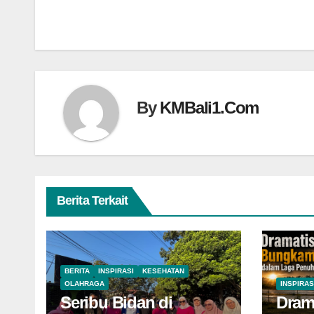
pos
By
KMBali1.Com
Berita Terkait
BERITA
INSPIRASI
KESEHATAN
OLAHRAGA
INSPIRAS
Seribu Bidan di
Dram