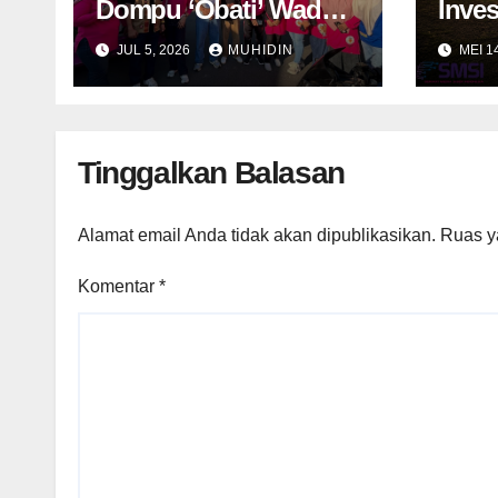
Dompu ‘Obati’ Wadu
Inve
Jao
Tim K
JUL 5, 2026
MUHIDIN
MEI 1
dala
Tawa
Tinggalkan Balasan
Alamat email Anda tidak akan dipublikasikan.
Ruas y
Komentar
*