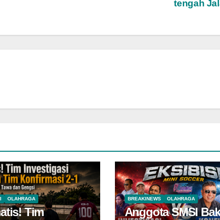
tengah Ja
I
OLAHRAGA
BREAKINEWS
OLAHRAGA
atis! Tim
Anggota SMSI Bak