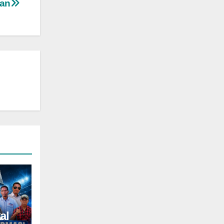
lan
al