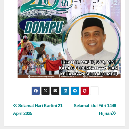
Navigasi
Selamat Hari Kartini 21
Selamat Idul Fitri 1446
April 2025
Hijriah
pos