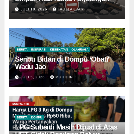
JULI 10, 2026
FAUZI AKBAR
BERITA
INSPIRASI
KESEHATAN
OLAHRAGA
Seribu Bidan di Dompu ‘Obati’
Wadu Jao
JULI 5, 2026
MUHIDIN
BERITA
DOMPU
LPG Subsidi Masih Dijual di Atas