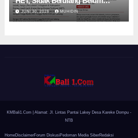
HET, Sidak Berulang Belum
Mampu Menekan Harga
JUNI 30, 2026
MUHIDIN
KMBali1.Com
| Alamat: Jl. Lintas Pantai Lakey Desa Kareke Dompu -
NTB
Home
Disclaimer
Forum Diskusi
Pedoman Media Siber
Redaksi