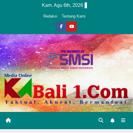
Skip
Kam. Agu 6th, 2026
to
Redaksi
Tentang Kami
content