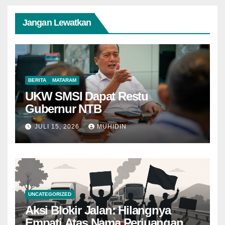
Jangan Lewatkan
BERITA
MATARAM
UKW SMSI Dapat Restu
Gubernur NTB
JULI 15, 2026
MUHIDIN
UNCATEGORIZED
Aksi Blokir Jalan: Hilangnya
Empati Atas Nama Perjuangan