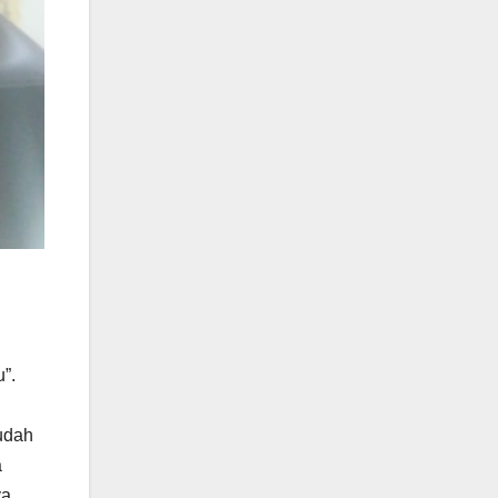
”.
udah
a
ya