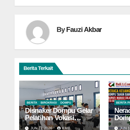
By
Fauzi Akbar
Berita Terkait
BERITA
BIROKRASI
DOMPU
BERITA 
Disnaker Dompu Gelar
Nera
Pelatihan Vokasi
Domp
Nasional Batch
Banti
JUN 23, 2026
KMB
JUN 1