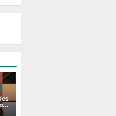
L
res
MoA