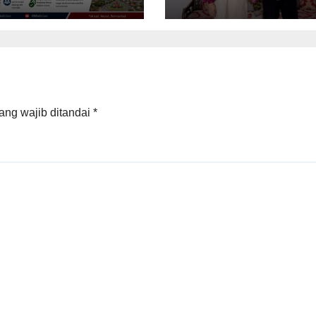
i Kolaps Itu
Perempuan dan A
ebihan
ang wajib ditandai
*