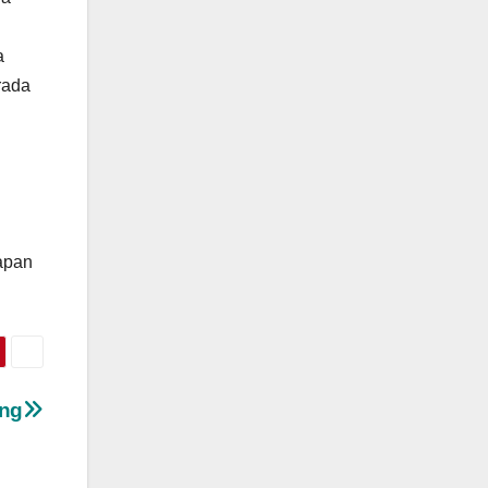
a
rada
kapan
ing