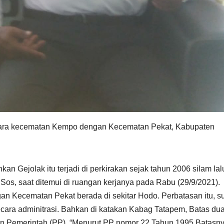
ntara kecematan Kempo dengan Kecematan Pekat, Kabupaten
an Gejolak itu terjadi di perkirakan sejak tahun 2006 silam lalu
os, saat ditemui di ruangan kerjanya pada Rabu (29/9/2021).
 Kecematan Pekat berada di sekitar Hodo. Perbatasan itu, s
ecara adminitrasi. Bahkan di katakan Kabag Tatapem, Batas du
ran Pemerintah (PP). “Menurut PP nomor 22 Tahun 1995 Batasn