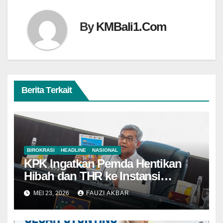
By
KMBali1.Com
Berita Terkait
BIROKRASI
HEADLINE
NASIONAL
KPK Ingatkan Pemda Hentikan
Hibah dan THR ke Instansi
Vertikal
MEI 23, 2026
FAUZI AKBAR