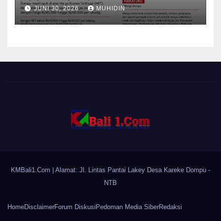
Mampu Menekan Harga
JUNI 30, 2026
MUHIDIN
KMBali1.Com
| Alamat: Jl. Lintas Pantai Lakey Desa Kareke Dompu -
NTB
Home
Disclaimer
Forum Diskusi
Pedoman Media Siber
Redaksi