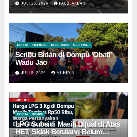
JULI 10, 2026
FAUZI AKBAR
BERITA
INSPIRASI
KESEHATAN
OLAHRAGA
Seribu Bidan di Dompu ‘Obati’
Wadu Jao
JULI 5, 2026
MUHIDIN
BERITA
DOMPU
LPG Subsidi Masih Dijual di Atas
HET, Sidak Berulang Belum