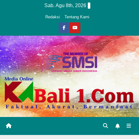
Skip
Sab. Agu 8th, 2026
to
Redaksi
Tentang Kami
content