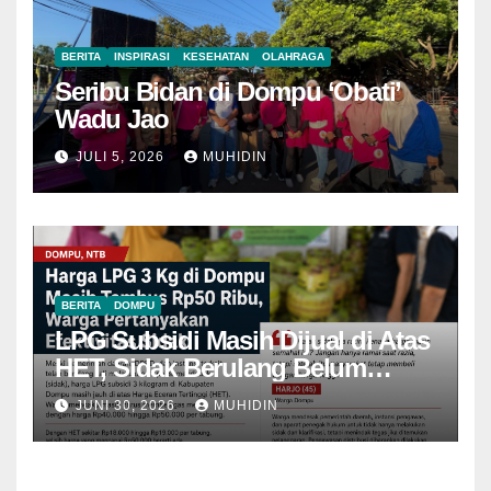
BERITA
INSPIRASI
KESEHATAN
OLAHRAGA
Seribu Bidan di Dompu ‘Obati’
Wadu Jao
JULI 5, 2026
MUHIDIN
BERITA
DOMPU
LPG Subsidi Masih Dijual di Atas
HET, Sidak Berulang Belum
Mampu Menekan Harga
JUNI 30, 2026
MUHIDIN