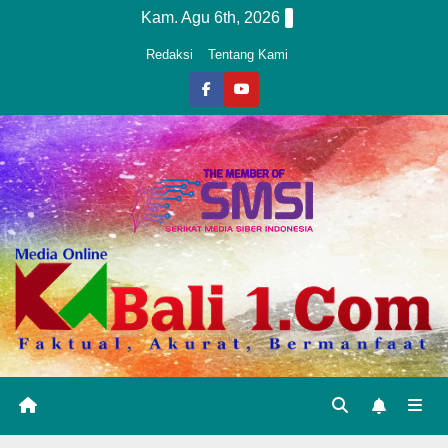
Skip
Kam. Agu 6th, 2026
to
Redaksi
Tentang Kami
content