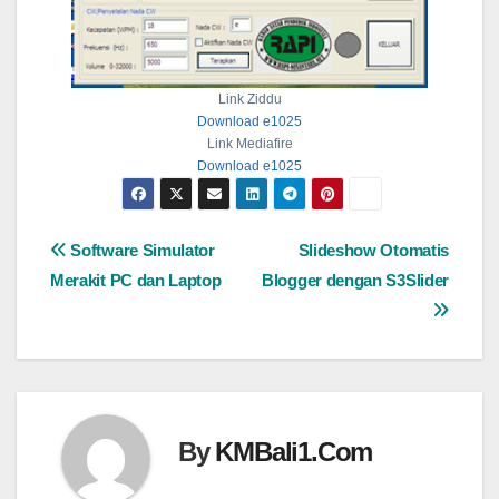
Link Ziddu
Download e1025
Link Mediafire
Download e1025
Navigasi
Software Simulator
Slideshow Otomatis
Merakit PC dan Laptop
Blogger dengan S3Slider
pos
By
KMBali1.Com