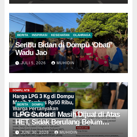
BERITA
INSPIRASI
KESEHATAN
OLAHRAGA
Seribu Bidan di Dompu ‘Obati’
Wadu Jao
JULI 5, 2026
MUHIDIN
BERITA
DOMPU
LPG Subsidi Masih Dijual di Atas
HET, Sidak Berulang Belum
Mampu Menekan Harga
JUNI 30, 2026
MUHIDIN