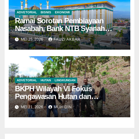
ADVETORIAL
BISNIS
EKONOMI
Ramai Sorotan Pembiayaan
Nasabah, Bank NTB Syariah
Tegaskan Semua Sesuai
MEI 25, 2026
FAUZI AKBAR
Prosedur
ADVETORIAL
HUTAN
LINGKUNGAN
BKPH Wilayah VI Fokus
Pengawasan Hutan dan
Pemantauan Demplot di KH Riwo
MEI 21, 2026
MUHIDIN