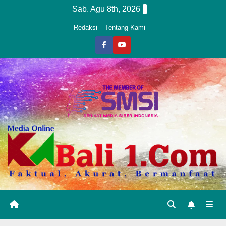
Skip
Sab. Agu 8th, 2026
to
Redaksi
Tentang Kami
content