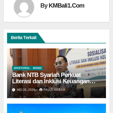
By
KMBali1.Com
Berita Terkait
ADVETORIAL
BISNIS
Bank NTB Syariah Perkuat
Literasi dan Inklusi Keuangan
Syariah di Kota Bima
MEI 26, 2026
FAUZI AKBAR