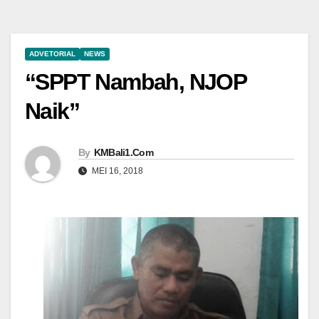
ADVETORIAL
NEWS
“SPPT Nambah, NJOP
Naik”
By
KMBali1.Com
MEI 16, 2018