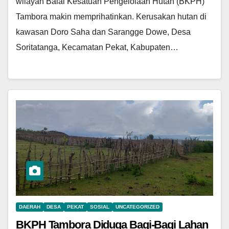
wilayah Balai Kesatuan Pengelolaan Hutan (BKPH)
Tambora makin memprihatinkan. Kerusakan hutan di
kawasan Doro Saha dan Sarangge Dowe, Desa
Soritatanga, Kecamatan Pekat, Kabupaten…
DAERAH
DESA
PEKAT
SOSIAL
UNCATEGORIZED
BKPH Tambora Diduga Bagi-Bagi Lahan