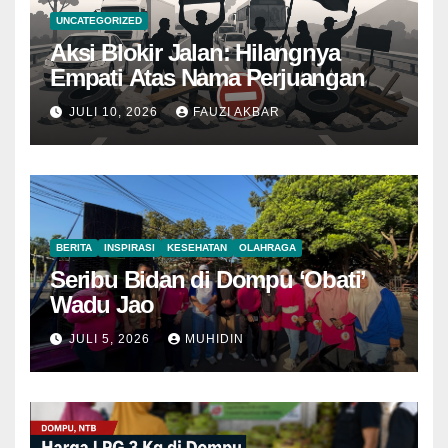
UNCATEGORIZED
Aksi Blokir Jalan: Hilangnya
Empati Atas Nama Perjuangan
JULI 10, 2026
FAUZI AKBAR
BERITA
INSPIRASI
KESEHATAN
OLAHRAGA
Seribu Bidan di Dompu ‘Obati’
Wadu Jao
JULI 5, 2026
MUHIDIN