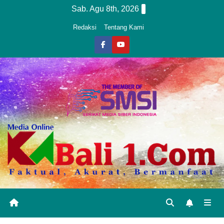
Skip
Sab. Agu 8th, 2026
to
Redaksi
Tentang Kami
content