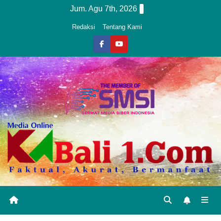
Skip
Jum. Agu 7th, 2026
to
Redaksi
Tentang Kami
content