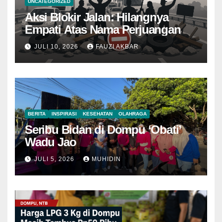
UNCATEGORIZED
Aksi Blokir Jalan: Hilangnya
Empati Atas Nama Perjuangan
JULI 10, 2026
FAUZI AKBAR
BERITA
INSPIRASI
KESEHATAN
OLAHRAGA
Seribu Bidan di Dompu ‘Obati’
Wadu Jao
JULI 5, 2026
MUHIDIN