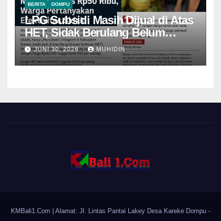
BERITA
DOMPU
LPG Subsidi Masih Dijual di Atas
HET, Sidak Berulang Belum
Mampu Menekan Harga
JUNI 30, 2026
MUHIDIN
KMBali1.Com
| Alamat: Jl. Lintas Pantai Lakey Desa Kareke Dompu -