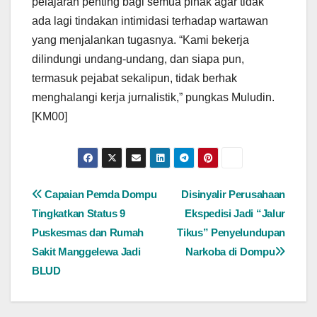
pelajaran penting bagi semua pihak agar tidak
ada lagi tindakan intimidasi terhadap wartawan
yang menjalankan tugasnya. “Kami bekerja
dilindungi undang-undang, dan siapa pun,
termasuk pejabat sekalipun, tidak berhak
menghalangi kerja jurnalistik,” pungkas Muludin.
[KM00]
Navigasi
Capaian Pemda Dompu
Disinyalir Perusahaan
Tingkatkan Status 9
Ekspedisi Jadi “Jalur
pos
Puskesmas dan Rumah
Tikus” Penyelundupan
Sakit Manggelewa Jadi
Narkoba di Dompu
BLUD