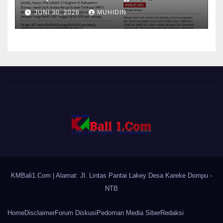
Mampu Menekan Harga
JUNI 30, 2026
MUHIDIN
KMBali1.Com
| Alamat: Jl. Lintas Pantai Lakey Desa Kareke Dompu -
NTB
Home
Disclaimer
Forum Diskusi
Pedoman Media Siber
Redaksi