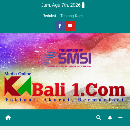
Skip
Jum. Agu 7th, 2026
to
Redaksi
Tentang Kami
content