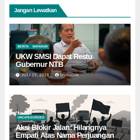
Jangan Lewatkan
BERITA
MATARAM
UKW SMSI Dapat Restu
Gubernur NTB
JULI 15, 2026
MUHIDIN
UNCATEGORIZED
Aksi Blokir Jalan: Hilangnya
Empati Atas Nama Perjuangan