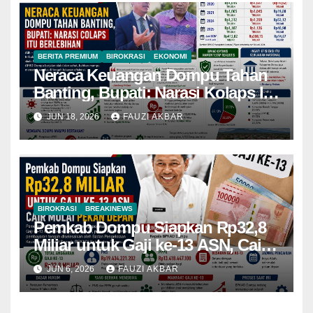
BERITA PREMIUM
BIROKRASI
EKONOMI
Neraca Keuangan Dompu Tahan
Banting, Bupati: Narasi Kolaps Itu
Berlebihan
JUN 18, 2026
FAUZI AKBAR
BIROKRASI
BREAKINEWS
Pemkab Dompu Siapkan Rp32,8
Miliar untuk Gaji ke-13 ASN, Cair
Mulai Pekan Depan
JUN 6, 2026
FAUZI AKBAR