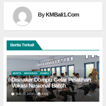
By
KMBali1.Com
Berita Terkait
BERITA
BIROKRASI
DOMPU
Disnaker Dompu Gelar Pelatihan
Vokasi Nasional Batch
JUN 23, 2026
KMB