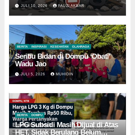
JULI 10, 2026
FAUZI AKBAR
BERITA
INSPIRASI
KESEHATAN
OLAHRAGA
Seribu Bidan di Dompu ‘Obati’
Wadu Jao
JULI 5, 2026
MUHIDIN
BERITA
DOMPU
LPG Subsidi Masih Dijual di Atas
HET, Sidak Berulang Belum