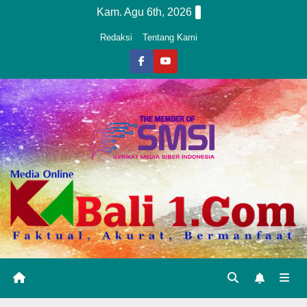
Skip
Kam. Agu 6th, 2026
to
Redaksi
Tentang Kami
content