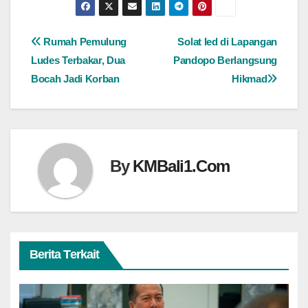
Navigasi
Rumah Pemulung
Solat Ied di Lapangan
Ludes Terbakar, Dua
Pandopo Berlangsung
pos
Bocah Jadi Korban
Hikmad
By
KMBali1.Com
Berita Terkait