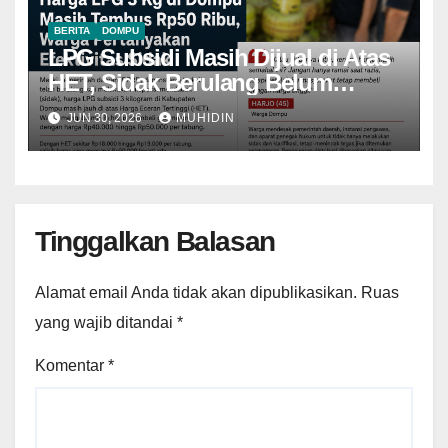
BERITA
DOMPU
LPG Subsidi Masih Dijual di Atas
HET, Sidak Berulang Belum
Mampu Menekan Harga
JUN 30, 2026
MUHIDIN
Tinggalkan Balasan
Alamat email Anda tidak akan dipublikasikan.
Ruas
yang wajib ditandai
*
Komentar
*