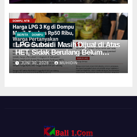
BERITA
DOMPU
LPG Subsidi Masih Dijual di Atas
HET, Sidak Berulang Belum
Mampu Menekan Harga
JUNI 30, 2026
MUHIDIN