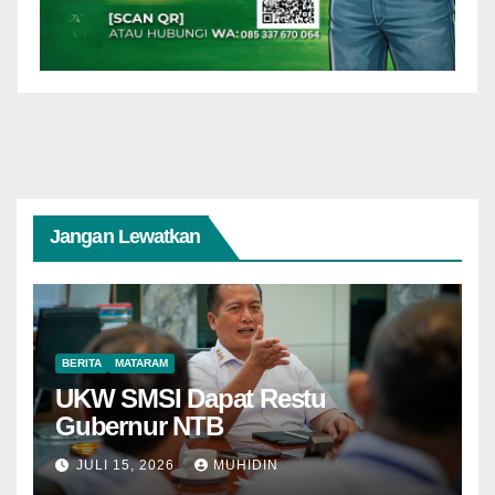
Jangan Lewatkan
BERITA
MATARAM
UKW SMSI Dapat Restu
Gubernur NTB
JULI 15, 2026
MUHIDIN