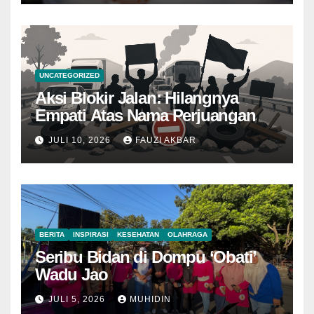
UNCATEGORIZED
Aksi Blokir Jalan: Hilangnya
Empati Atas Nama Perjuangan
JULI 10, 2026
FAUZI AKBAR
BERITA
INSPIRASI
KESEHATAN
OLAHRAGA
Seribu Bidan di Dompu ‘Obati’
Wadu Jao
JULI 5, 2026
MUHIDIN