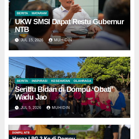
BERITA
MATARAM
UKW SMSI Dapat Restu Gubernur
NTB
JUL 15, 2026
MUHIDIN
BERITA
INSPIRASI
KESEHATAN
OLAHRAGA
Seribu Bidan di Dompu ‘Obati’
Wadu Jao
JUL 5, 2026
MUHIDIN