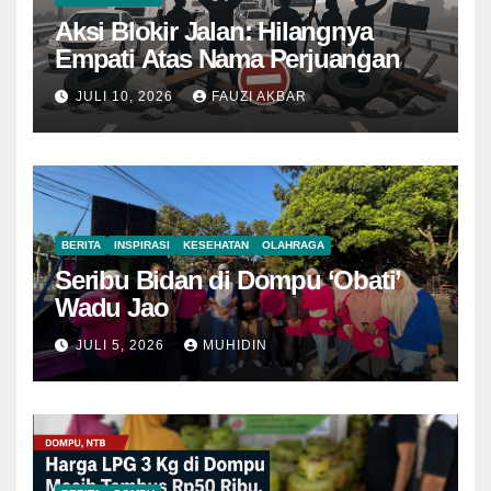
Aksi Blokir Jalan: Hilangnya
Empati Atas Nama Perjuangan
JULI 10, 2026
FAUZI AKBAR
BERITA
INSPIRASI
KESEHATAN
OLAHRAGA
Seribu Bidan di Dompu ‘Obati’
Wadu Jao
JULI 5, 2026
MUHIDIN