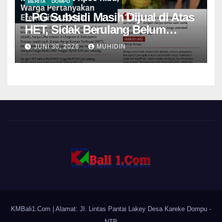
BERITA
DOMPU
LPG Subsidi Masih Dijual di Atas
HET, Sidak Berulang Belum
Mampu Menekan Harga
JUNI 30, 2026
MUHIDIN
KMBali1.Com
| Alamat: Jl. Lintas Pantai Lakey Desa Kareke Dompu -
NTB