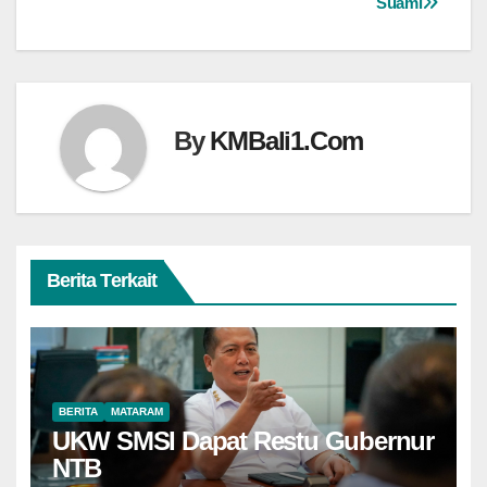
Suami
By
KMBali1.Com
Berita Terkait
BERITA
MATARAM
UKW SMSI Dapat Restu Gubernur
NTB