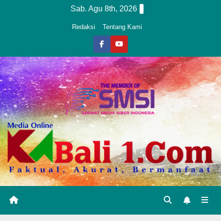
Skip
Sab. Agu 8th, 2026
to
Redaksi
Tentang Kami
content