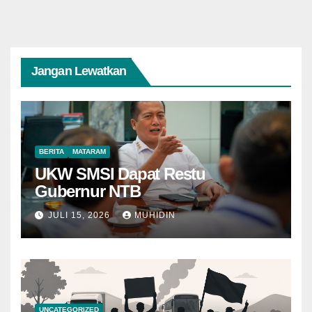
Jangan Lewatkan
BERITA
MATARAM
UKW SMSI Dapat Restu
Gubernur NTB
JULI 15, 2026
MUHIDIN
UNCATEGORIZED