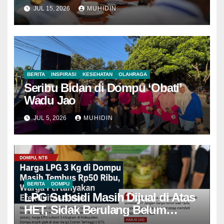
JUL 15, 2026
MUHIDIN
BERITA
INSPIRASI
KESEHATAN
OLAHRAGA
Seribu Bidan di Dompu ‘Obati’
Wadu Jao
JUL 5, 2026
MUHIDIN
BERITA
DOMPU
LPG Subsidi Masih Dijual di Atas
HET, Sidak Berulang Belum
Mampu Menekan Harga