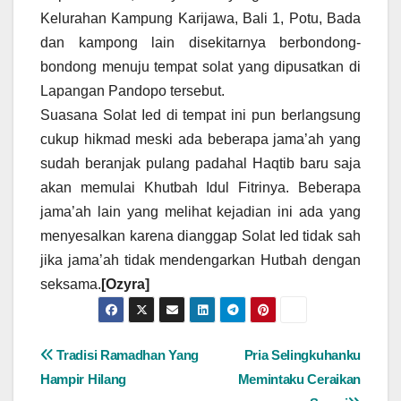
Kelurahan Kampung Karijawa, Bali 1, Potu, Bada
dan kampong lain disekitarnya berbondong-
bondong menuju tempat solat yang dipusatkan di
Lapangan Pandopo tersebut.
Suasana Solat Ied di tempat ini pun berlangsung
cukup hikmad meski ada beberapa jama’ah yang
sudah beranjak pulang padahal Haqtib baru saja
akan memulai Khutbah Idul Fitrinya. Beberapa
jama’ah lain yang melihat kejadian ini ada yang
menyesalkan karena dianggap Solat Ied tidak sah
jika jama’ah tidak mendengarkan Hutbah dengan
seksama.
[Ozyra]
Navigasi
Tradisi Ramadhan Yang
Pria Selingkuhanku
Hampir Hilang
Memintaku Ceraikan
pos