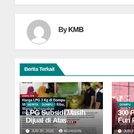
By
KMB
Berita Terkait
BERITA
DOMPU
DOMPU
LPG Subsidi Masih
300 
Dijual di Atas
Fun 
HET, Sidak Berulang
Domp
JUN 30, 2026
MUHIDIN
JUN 2