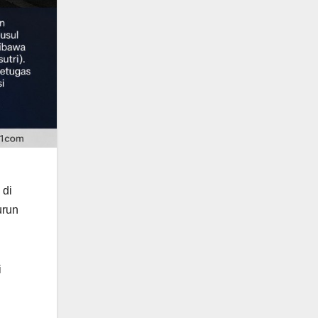
 di
urun
i