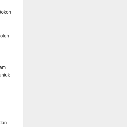
 tokoh
roleh
ham
untuk
 dan