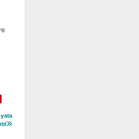
ng
nyata
tri