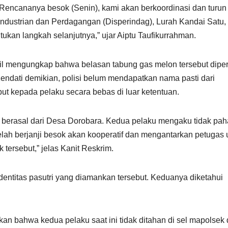
encananya besok (Senin), kami akan berkoordinasi dan turun
dustrian dan Perdagangan (Disperindag), Lurah Kandai Satu,
tukan langkah selanjutnya,” ujar Aiptu Taufikurrahman.
hasil mengungkap bahwa belasan tabung gas melon tersebut dipe
ndati demikian, polisi belum mendapatkan nama pasti dari
but kepada pelaku secara bebas di luar ketentuan.
ut berasal dari Desa Dorobara. Kedua pelaku mengaku tidak pa
elah berjanji besok akan kooperatif dan mengantarkan petugas 
ersebut,” jelas Kanit Reskrim.
dentitas pasutri yang diamankan tersebut. Keduanya diketahui
an bahwa kedua pelaku saat ini tidak ditahan di sel mapolsek