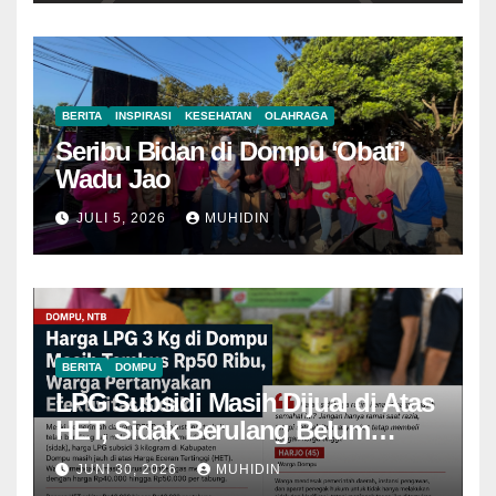
BERITA
INSPIRASI
KESEHATAN
OLAHRAGA
Seribu Bidan di Dompu ‘Obati’
Wadu Jao
JULI 5, 2026
MUHIDIN
BERITA
DOMPU
LPG Subsidi Masih Dijual di Atas
HET, Sidak Berulang Belum
Mampu Menekan Harga
JUNI 30, 2026
MUHIDIN