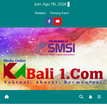
Skip
Jum. Agu 7th, 2026
to
Redaksi
Tentang Kami
content