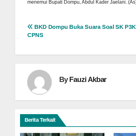
menemui Bupati Dompu, Abdul Kader Jaelani. (As
Navigasi
BKD Dompu Buka Suara Soal SK P3K
CPNS
pos
By
Fauzi Akbar
Berita Terkait