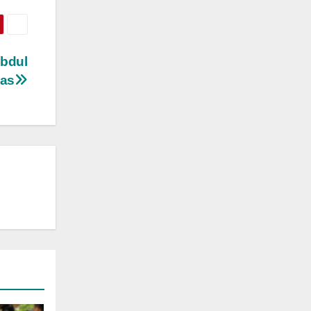
Abdul
mas