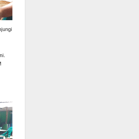
jungi
ni.
M