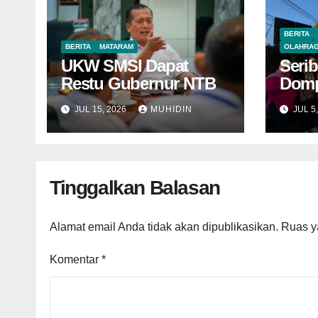
BERITA
BERITA
MATARAM
OLAHRA
UKW SMSI Dapat
Serib
Restu Gubernur NTB
Domp
Jao
JUL 15, 2026
MUHIDIN
JUL 5
Tinggalkan Balasan
Alamat email Anda tidak akan dipublikasikan.
Ruas y
Komentar
*