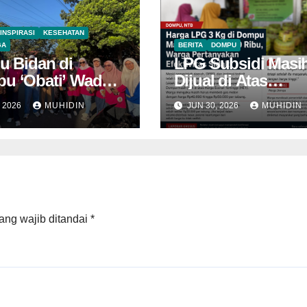
INSPIRASI
KESEHATAN
GA
BERITA
DOMPU
u Bidan di
LPG Subsidi Masi
u ‘Obati’ Wadu
Dijual di Atas
HET, Sidak Berula
, 2026
MUHIDIN
JUN 30, 2026
MUHIDIN
Belum Mampu
Menekan Harga
ang wajib ditandai
*