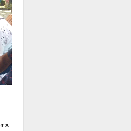
Dompu