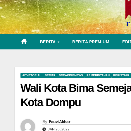
BERITA
BERITA PREMIUM
EDI
ADVETORIAL
BERITA
BREAKINGNEWS
PEMERINTAHAN
PERISTIWA
Wali Kota Bima Semeja
Kota Dompu
By
Fauzi Akbar
JAN 26, 2022