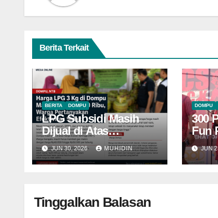
Berita Terkait
BERITA
DOMPU
DOMPU
LPG Subsidi Masih
300 
Dijual di Atas
Fun 
HET, Sidak Berulang
Domp
JUN 30, 2026
MUHIDIN
JUN 2
Belum Mampu
Raih
Menekan Harga
Tinggalkan Balasan