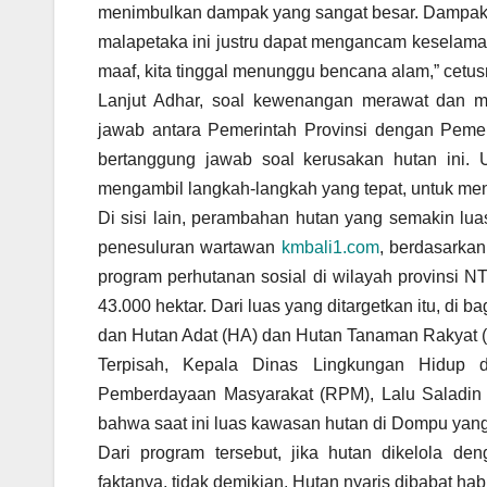
menimbulkan dampak yang sangat besar. Dampakny
malapetaka ini justru dapat mengancam keselama
maaf, kita tinggal menunggu bencana alam,” cetu
Lanjut Adhar, soal kewenangan merawat dan m
jawab antara Pemerintah Provinsi dengan Pemer
bertanggung jawab soal kerusakan hutan ini.
mengambil langkah-langkah yang tepat, untuk me
Di sisi lain, perambahan hutan yang semakin luas
penesuluran wartawan
kmbali1.com
, berdasarkan
program perhutanan sosial di wilayah provinsi NT
43.000 hektar. Dari luas yang ditargetkan itu, di
dan Hutan Adat (HA) dan Hutan Tanaman Rakyat 
Terpisah, Kepala Dinas Lingkungan Hidup d
Pemberdayaan Masyarakat (RPM), Lalu Saladin J
bahwa saat ini luas kawasan hutan di Dompu yang
Dari program tersebut, jika hutan dikelola d
faktanya, tidak demikian. Hutan nyaris dibabat habi