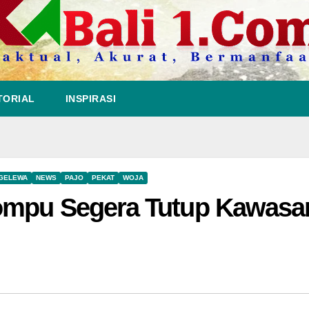
TORIAL
INSPIRASI
GELEWA
NEWS
PAJO
PEKAT
WOJA
ompu Segera Tutup Kawasa