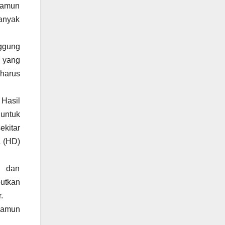
 Namun
banyak
ggung
h yang
harus
 Hasil
 untuk
ekitar
a (HD)
s dan
butkan
r.
Namun