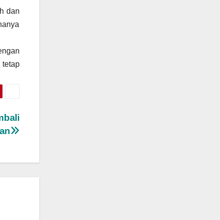
h dan
 hanya
engan
 tetap
bali
an