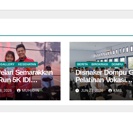
GALLERY
KESEHATAN
BERITA
BIROKRASI
DOMPU
Pelari Semarakkan
Disnaker Dompu G
Run 5K IDI
Pelatihan Vokasi
u, Cahaya Sakral
Nasional Batch
8, 2026
MUHIDIN
JUN 23, 2026
KMB
 Penghargaan