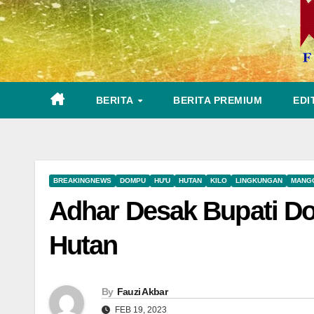
BERITA
BERITA PREMIUM
EDI
BREAKINGNEWS
DOMPU
HU'U
HUTAN
KILO
LINGKUNGAN
MANG
Adhar Desak Bupati D
Hutan
By
Fauzi Akbar
FEB 19, 2023