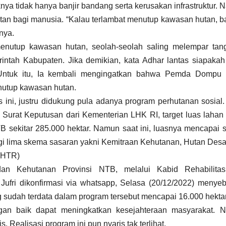
a tidak hanya banjir bandang serta kerusakan infrastruktur.
tan bagi manusia. “Kalau terlambat menutup kawasan hutan, 
snya.
enutup kawasan hutan, seolah-seolah saling melempar tan
intah Kabupaten. Jika demikian, kata Adhar lantas siapaka
 Untuk itu, Ia kembali mengingatkan bahwa Pemda Dompu 
nutup kawasan hutan.
 ini, justru didukung pula adanya program perhutanan sosial.
 Surat Keputusan dari Kementerian LHK RI, target luas lahan
B sekitar 285.000 hektar. Namun saat ini, luasnya mencapai s
 bagi lima skema sasaran yakni Kemitraan Kehutanan, Hutan Des
(HTR)
an Kehutanan Provinsi NTB, melalui Kabid Rehabilita
ufri dikonfirmasi via whatsapp, Selasa (20/12/2022) menye
 sudah terdata dalam program tersebut mencapai 16.000 hekta
engan baik dapat meningkatkan kesejahteraan masyarakat. 
s. Realisasi program ini pun nyaris tak terlihat.