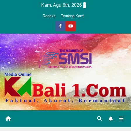
Skip
Kam. Agu 6th, 2026
to
Redaksi
Tentang Kami
content