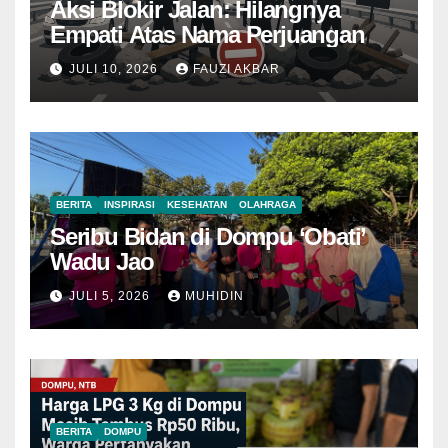
Aksi Blokir Jalan: Hilangnya
Empati Atas Nama Perjuangan
JULI 10, 2026
FAUZI AKBAR
BERITA
INSPIRASI
KESEHATAN
OLAHRAGA
Seribu Bidan di Dompu ‘Obati’
Wadu Jao
JULI 5, 2026
MUHIDIN
BERITA
DOMPU