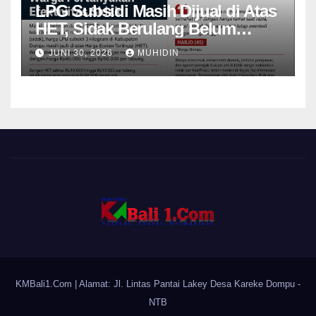
LPG Subsidi Masih Dijual di Atas
HET, Sidak Berulang Belum
Mampu Menekan Harga
JUNI 30, 2026
MUHIDIN
KMBali1.Com
| Alamat: Jl. Lintas Pantai Lakey Desa Kareke Dompu -
NTB