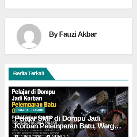
By
Fauzi Akbar
Berita Terkait
DOMPU
HUKRIM
Pelajar SMP di Dompu Jadi
Korban Pelemparan Batu, Warga
Harap Polisi Segera Ungkap
JUN 6, 2026
MUHIDIN