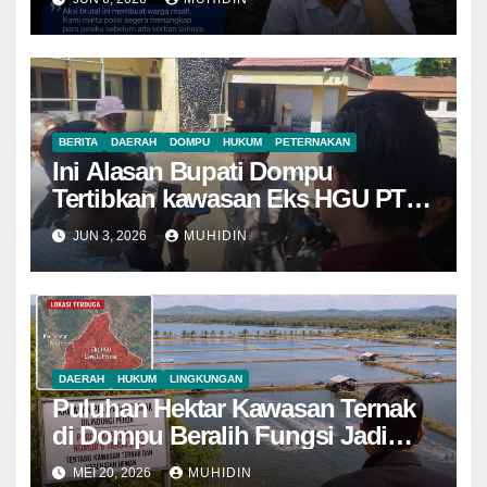
Pelaku
BERITA
DAERAH
DOMPU
HUKUM
PETERNAKAN
Ini Alasan Bupati Dompu
Tertibkan kawasan Eks HGU PT
Lawata Permai
JUN 3, 2026
MUHIDIN
DAERAH
HUKUM
LINGKUNGAN
Puluhan Hektar Kawasan Ternak
di Dompu Beralih Fungsi Jadi
Tambak Udang
MEI 20, 2026
MUHIDIN