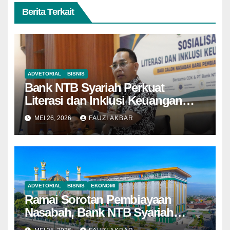
Berita Terkait
ADVETORIAL
BISNIS
Bank NTB Syariah Perkuat
Literasi dan Inklusi Keuangan
Syariah di Kota Bima
MEI 26, 2026
FAUZI AKBAR
ADVETORIAL
BISNIS
EKONOMI
Ramai Sorotan Pembiayaan
Nasabah, Bank NTB Syariah
Tegaskan Semua Sesuai