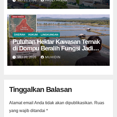
MEI 25, 2026
FAUZI AKBAR
Prosedur
DAERAH
HUKUM
LINGKUNGAN
Puluhan Hektar Kawasan Ternak
di Dompu Beralih Fungsi Jadi
Tambak Udang
MEI 20, 2026
MUHIDIN
Tinggalkan Balasan
Alamat email Anda tidak akan dipublikasikan.
Ruas
yang wajib ditandai
*