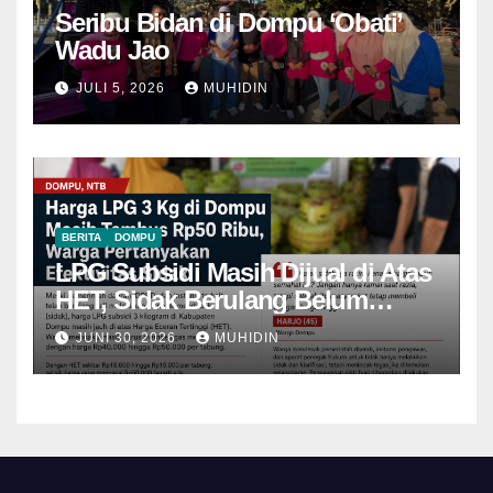
Seribu Bidan di Dompu ‘Obati’
Wadu Jao
JULI 5, 2026
MUHIDIN
BERITA
DOMPU
LPG Subsidi Masih Dijual di Atas
HET, Sidak Berulang Belum
Mampu Menekan Harga
JUNI 30, 2026
MUHIDIN