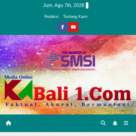
Skip
Jum. Agu 7th, 2026
to
Redaksi
Tentang Kami
content