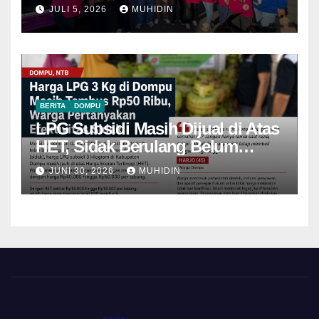
JULI 5, 2026
MUHIDIN
BERITA
DOMPU
LPG Subsidi Masih Dijual di Atas
HET, Sidak Berulang Belum
Mampu Menekan Harga
JUNI 30, 2026
MUHIDIN