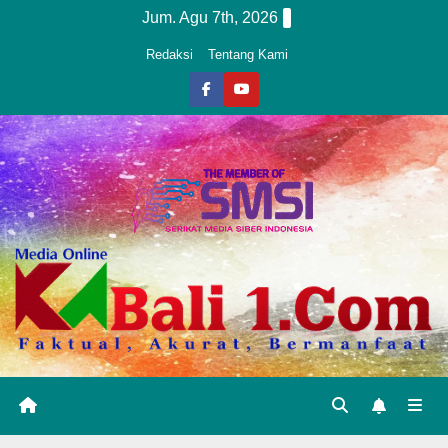
Skip
Jum. Agu 7th, 2026
to
Redaksi
Tentang Kami
content