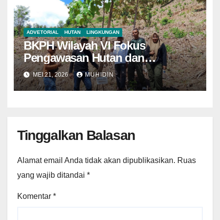
ADVETORIAL
HUTAN
LINGKUNGAN
BKPH Wilayah VI Fokus
Pengawasan Hutan dan
Pemantauan Demplot di KH Riwo
MEI 21, 2026
MUHIDIN
Tinggalkan Balasan
Alamat email Anda tidak akan dipublikasikan.
Ruas
yang wajib ditandai
*
Komentar
*