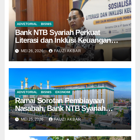
ADVETORIAL
BISNIS
Bank NTB Syariah Perkuat
Literasi dan Inklusi Keuangan
Syariah di Kota Bima
MEI 26, 2026
FAUZI AKBAR
ADVETORIAL
BISNIS
EKONOMI
Ramai Sorotan Pembiayaan
Nasabah, Bank NTB Syariah
Tegaskan Semua Sesuai
MEI 25, 2026
FAUZI AKBAR
Prosedur