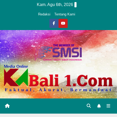
Skip
Kam. Agu 6th, 2026
to
Redaksi
Tentang Kami
content