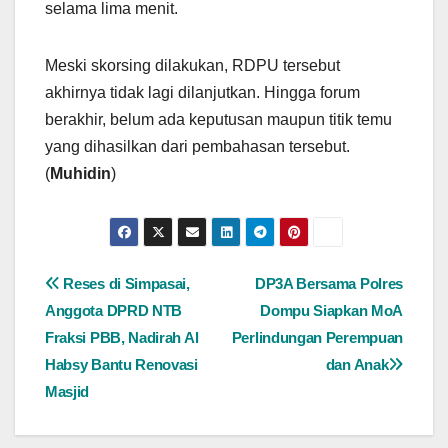
selama lima menit.
Meski skorsing dilakukan, RDPU tersebut
akhirnya tidak lagi dilanjutkan. Hingga forum
berakhir, belum ada keputusan maupun titik temu
yang dihasilkan dari pembahasan tersebut.
(
Muhidin
)
Navigasi
Reses di Simpasai,
DP3A Bersama Polres
Anggota DPRD NTB
Dompu Siapkan MoA
pos
Fraksi PBB, Nadirah Al
Perlindungan Perempuan
Habsy Bantu Renovasi
dan Anak
Masjid