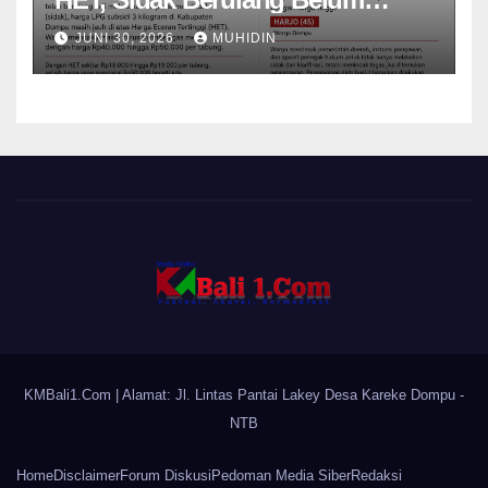
Mampu Menekan Harga
JUNI 30, 2026
MUHIDIN
KMBali1.Com
| Alamat: Jl. Lintas Pantai Lakey Desa Kareke Dompu -
NTB
Home
Disclaimer
Forum Diskusi
Pedoman Media Siber
Redaksi