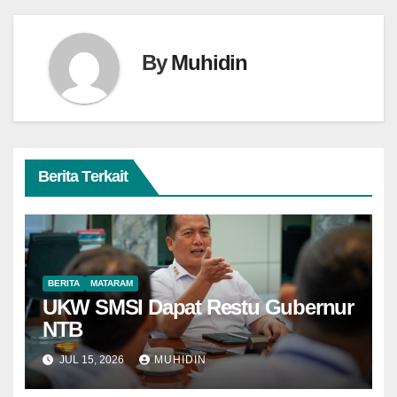
By
Muhidin
Berita Terkait
BERITA
MATARAM
UKW SMSI Dapat Restu Gubernur
NTB
JUL 15, 2026
MUHIDIN