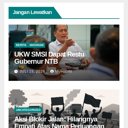
Jangan Lewatkan
BERITA
MATARAM
UKW SMSI Dapat Restu
Gubernur NTB
JULI 15, 2026
MUHIDIN
UNCATEGORIZED
Aksi Blokir Jalan: Hilangnya
Empati Atas Nama Perjuangan