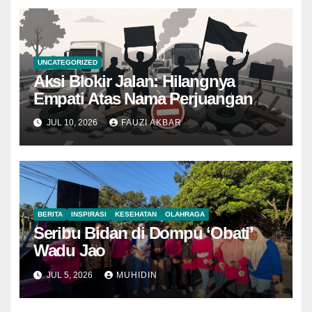
UNCATEGORIZED
Aksi Blokir Jalan: Hilangnya
Empati Atas Nama Perjuangan
JUL 10, 2026
FAUZI AKBAR
BERITA
INSPIRASI
KESEHATAN
OLAHRAGA
Seribu Bidan di Dompu ‘Obati’
Wadu Jao
JUL 5, 2026
MUHIDIN