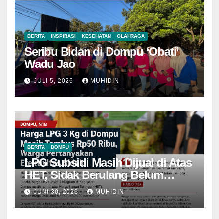
BERITA
INSPIRASI
KESEHATAN
OLAHRAGA
Seribu Bidan di Dompu ‘Obati’
Wadu Jao
JULI 5, 2026
MUHIDIN
BERITA
DOMPU
LPG Subsidi Masih Dijual di Atas
HET, Sidak Berulang Belum
Mampu Menekan Harga
JUNI 30, 2026
MUHIDIN