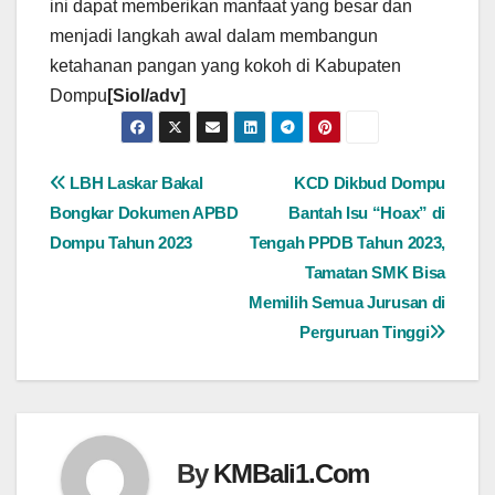
ini dapat memberikan manfaat yang besar dan
menjadi langkah awal dalam membangun
ketahanan pangan yang kokoh di Kabupaten
Dompu
[Siol/adv]
Navigasi
LBH Laskar Bakal
KCD Dikbud Dompu
Bongkar Dokumen APBD
Bantah Isu “Hoax” di
pos
Dompu Tahun 2023
Tengah PPDB Tahun 2023,
Tamatan SMK Bisa
Memilih Semua Jurusan di
Perguruan Tinggi
By
KMBali1.Com