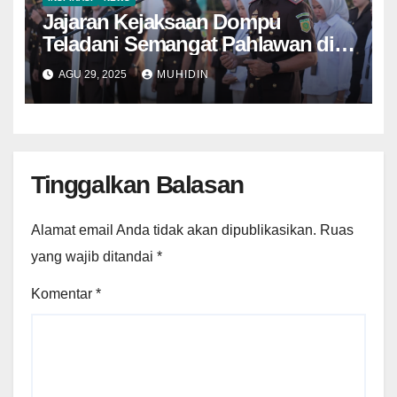
Jajaran Kejaksaan Dompu
Teladani Semangat Pahlawan di
Hari Lahir Kejaksaan
AGU 29, 2025
MUHIDIN
Tinggalkan Balasan
Alamat email Anda tidak akan dipublikasikan.
Ruas
yang wajib ditandai
*
Komentar
*