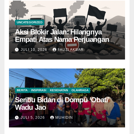
UNCATEGORIZED
Aksi Blokir Jalan: Hilangnya
Empati Atas Nama Perjuangan
JULI 10, 2026
FAUZI AKBAR
BERITA
INSPIRASI
KESEHATAN
OLAHRAGA
Seribu Bidan di Dompu ‘Obati’
Wadu Jao
JULI 5, 2026
MUHIDIN