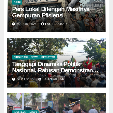
OPINI
Pers Lokal Ditengah Masifnya
Gempuran Efisiensi
MAR 16, 2026
FAUZI AKBAR
BIROKRASI
NEWS
PERISTIWA
Tanggapi Dinamika Politik
Nasional, Ratusan Demonstran
Turun Ke Jalan
SEP 1, 2025
FAUZI AKBAR
INSPIRASI
NEWS