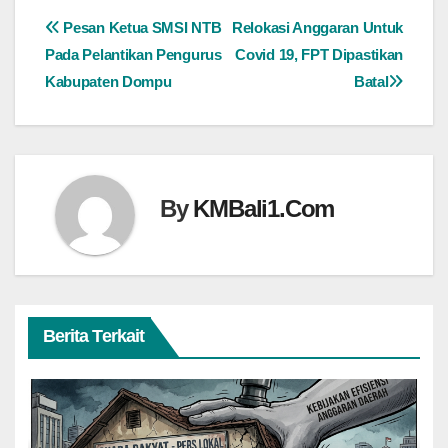
Navigasi
Pesan Ketua SMSI NTB
Relokasi Anggaran Untuk
Pada Pelantikan Pengurus
Covid 19, FPT Dipastikan
pos
Kabupaten Dompu
Batal
By
KMBali1.Com
Berita Terkait