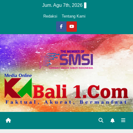
Skip
Jum. Agu 7th, 2026
to
Redaksi
Tentang Kami
content