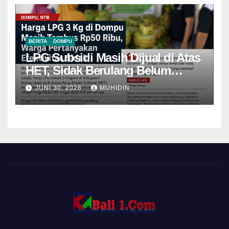
BERITA
DOMPU
LPG Subsidi Masih Dijual di Atas
HET, Sidak Berulang Belum
Mampu Menekan Harga
JUNI 30, 2026
MUHIDIN