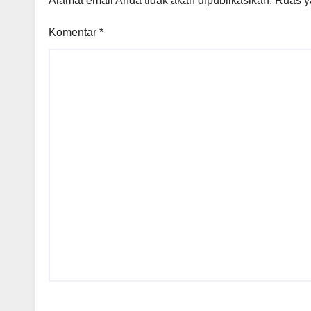
Alamat email Anda tidak akan dipublikasikan.
Ruas y
Komentar
*