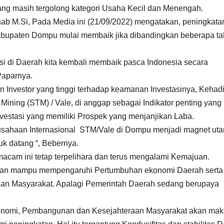
 yang masih tergolong kategori Usaha Kecil dan Menengah.
b M.Si, Pada Media ini (21/09/2022) mengatakan, peningkata
 Kabupaten Dompu mulai membaik jika dibandingkan beberapa t
si di Daerah kita kembali membaik pasca Indonesia secara
Paparnya.
n Investor yang tinggi terhadap keamanan Investasinya, Kehad
ning (STM) / Vale, di anggap sebagai Indikator penting yang
stasi yang memiliki Prospek yang menjanjikan Laba.
erusahaan Internasional STM/Vale di Dompu menjadi magnet ut
k datang “, Bebernya.
acam ini tetap terpelihara dan terus mengalami Kemajuan.
n, akan mampu mempengaruhi Pertumbuhan ekonomi Daerah serta
n Masyarakat. Apalagi Pemerintah Daerah sedang berupaya
nomi, Pembangunan dan Kesejahteraan Masyarakat akan mak