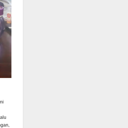
ni
lalu
ngan,