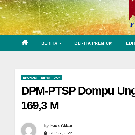
BERITA
BERITA PREMIUM
EDI
EKONOMI
NEWS
UKM
DPM-PTSP Dompu Ungka
169,3 M
By
Fauzi Akbar
SEP 22, 2022