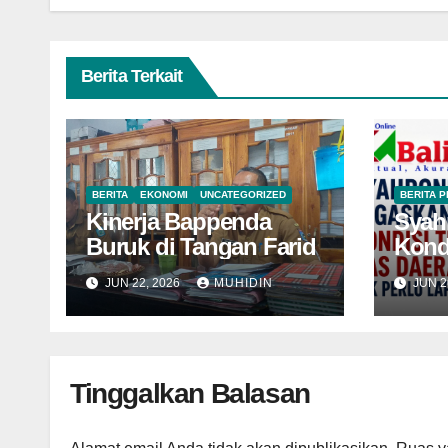
Berita Terkait
BERITA
EKONOMI
UNCATEGORIZED
BERITA 
Kinerja Bappenda
Syah
Buruk di Tangan Farid
Kond
Daer
JUN 22, 2026
MUHIDIN
JUN 2
Lapo
Tinggalkan Balasan