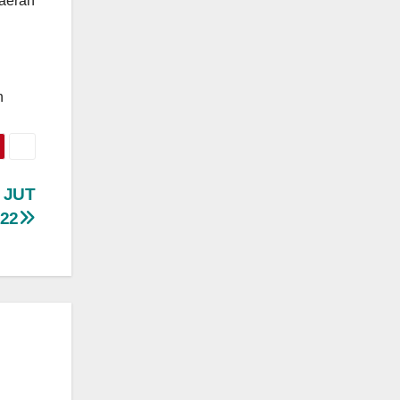
Daerah
n
i JUT
022