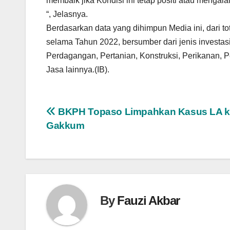
membaik jika Kondisi ini tetap positi atau mengala
“, Jelasnya.
Berdasarkan data yang dihimpun Media ini, dari t
selama Tahun 2022, bersumber dari jenis investasi
Perdagangan, Pertanian, Konstruksi, Perikanan, P
Jasa lainnya.(IB).
Navigasi
BKPH Topaso Limpahkan Kasus LA k
Gakkum
pos
By
Fauzi Akbar