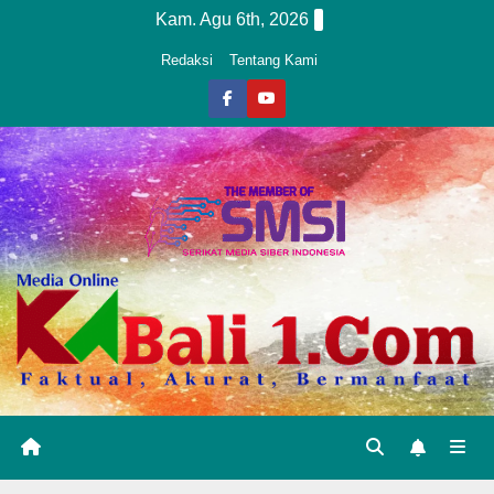
Skip
Kam. Agu 6th, 2026
to
Redaksi
Tentang Kami
content