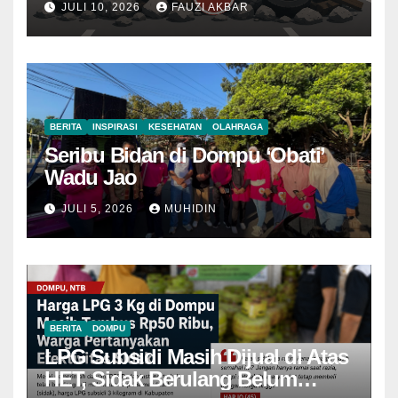
JULI 10, 2026
FAUZI AKBAR
BERITA
INSPIRASI
KESEHATAN
OLAHRAGA
Seribu Bidan di Dompu ‘Obati’
Wadu Jao
JULI 5, 2026
MUHIDIN
BERITA
DOMPU
LPG Subsidi Masih Dijual di Atas
HET, Sidak Berulang Belum