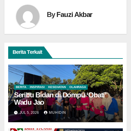
By
Fauzi Akbar
Berita Terkait
BERITA
INSPIRASI
KESEHATAN
OLAHRAGA
Seribu Bidan di Dompu ‘Obati’
Wadu Jao
JUL 5, 2026
MUHIDIN