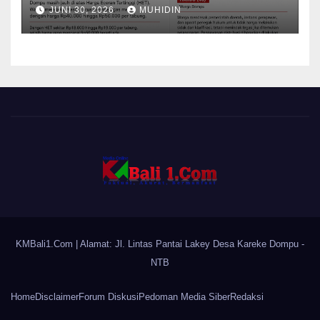
Mampu Menekan Harga
JUNI 30, 2026
MUHIDIN
KMBali1.Com
| Alamat: Jl. Lintas Pantai Lakey Desa Kareke Dompu -
NTB
Home
Disclaimer
Forum Diskusi
Pedoman Media Siber
Redaksi