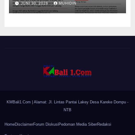
Mampu Menekan Harga
JUNI 30, 2026
MUHIDIN
KMBali1.Com
| Alamat: Jl. Lintas Pantai Lakey Desa Kareke Dompu -
NTB
Home
Disclaimer
Forum Diskusi
Pedoman Media Siber
Redaksi