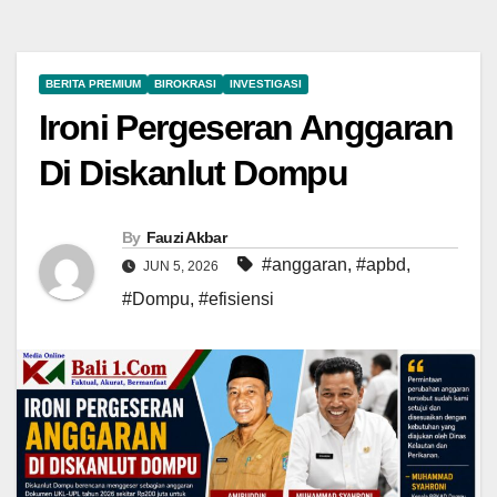
BERITA PREMIUM
BIROKRASI
INVESTIGASI
Ironi Pergeseran Anggaran
Di Diskanlut Dompu
By
Fauzi Akbar
#anggaran
,
#apbd
,
JUN 5, 2026
#Dompu
,
#efisiensi