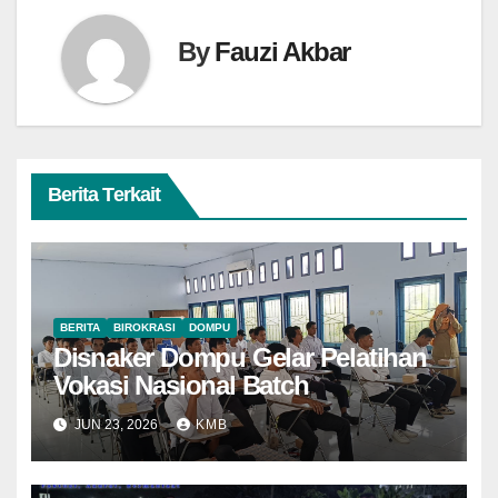
By
Fauzi Akbar
Berita Terkait
BERITA
BIROKRASI
DOMPU
Disnaker Dompu Gelar Pelatihan
Vokasi Nasional Batch
JUN 23, 2026
KMB