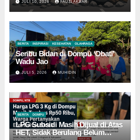
JULI 10, 2026
FAUZI AKBAR
BERITA
INSPIRASI
KESEHATAN
OLAHRAGA
Seribu Bidan di Dompu ‘Obati’
Wadu Jao
JULI 5, 2026
MUHIDIN
BERITA
DOMPU
LPG Subsidi Masih Dijual di Atas
HET, Sidak Berulang Belum