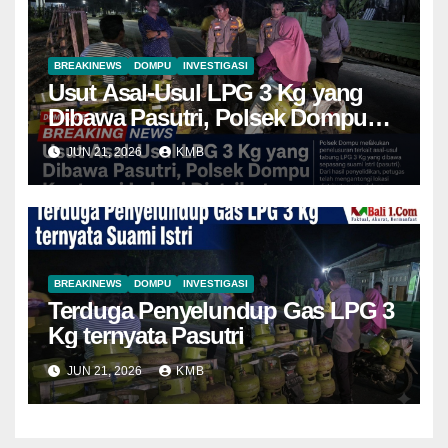
BREAKINEWS
DOMPU
INVESTIGASI
Usut Asal-Usul LPG 3 Kg yang
Dibawa Pasutri, Polsek Dompu
Kantongi Lokasi Distributor
JUN 21, 2026
KMB
BREAKINEWS
DOMPU
INVESTIGASI
Terduga Penyelundup Gas LPG 3
Kg ternyata Pasutri
JUN 21, 2026
KMB