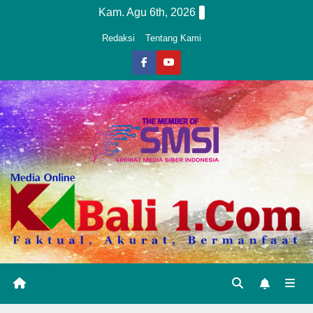
Skip
Kam. Agu 6th, 2026
to
Redaksi
Tentang Kami
content