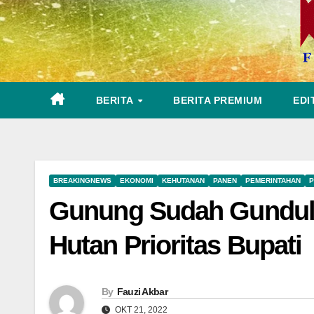
BERITA
BERITA PREMIUM
EDI
BREAKINGNEWS
EKONOMI
KEHUTANAN
PANEN
PEMERINTAHAN
P
Gunung Sudah Gundul,
Hutan Prioritas Bupati
By
Fauzi Akbar
OKT 21, 2022