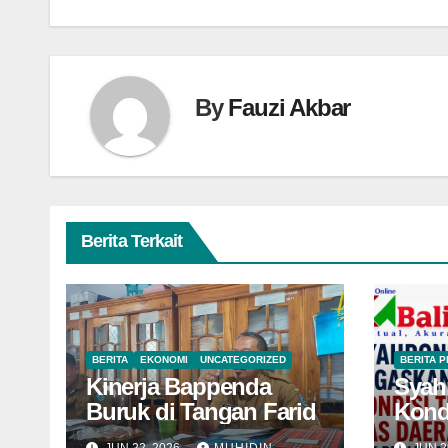
By
Fauzi Akbar
Berita Terkait
BERITA
EKONOMI
UNCATEGORIZED
BERITA 
Kinerja Bappenda
Syah
Buruk di Tangan Farid
Kond
Daer
JUN 22, 2026
MUHIDIN
JUN 2