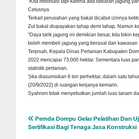
“Kita reboisasi tapi karena ada tawaran jagung y
Cetusnya
Terkait perusahan yang bakal dicabut izinnya keti
Zul bakal diupayakan tahap demi tahap. Namun ket
“Daya tarik jagung ini demikian besar, kita biki
boleh membeli jagung yang berasal dari kawasan
Terpisah, Kepala Dinas Pertanian Kabupaten Dom
2022 mencapai 73.000 hektar. Sementara luas pan
statistik pertanian.
“jika diasumsikan 6 ton perhektar, dalam satu tah
(20/9/2022) di ruangan kerjanya kemarin.
Syahroni tidak menyebutkan jumlah luas tanam d
Navigasi
Pemda Dompu Gelar Pelatihan Dan Uj
Sertifikasi Bagi Tenaga Jasa Konstruksi
pos