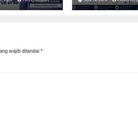
r DPRD
ang wajib ditandai
*