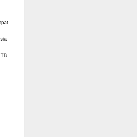
mpat
sia
NTB