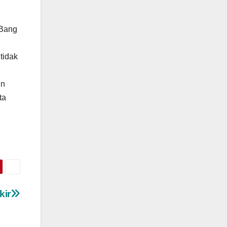
 Bang
tidak
un
ta
kir