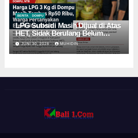
BERITA
DOMPU
LPG Subsidi Masih Dijual di Atas
HET, Sidak Berulang Belum
Mampu Menekan Harga
JUNI 30, 2026
MUHIDIN