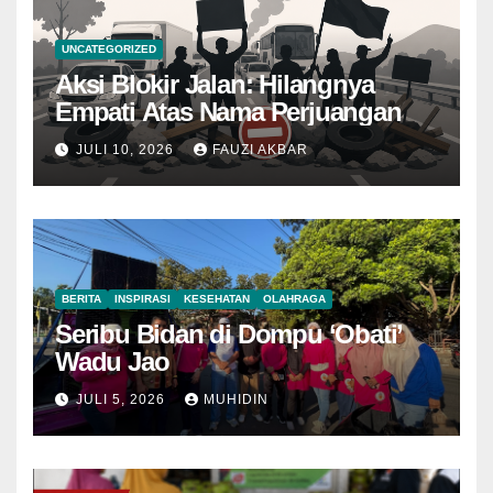
UNCATEGORIZED
Aksi Blokir Jalan: Hilangnya
Empati Atas Nama Perjuangan
JULI 10, 2026
FAUZI AKBAR
BERITA
INSPIRASI
KESEHATAN
OLAHRAGA
Seribu Bidan di Dompu ‘Obati’
Wadu Jao
JULI 5, 2026
MUHIDIN