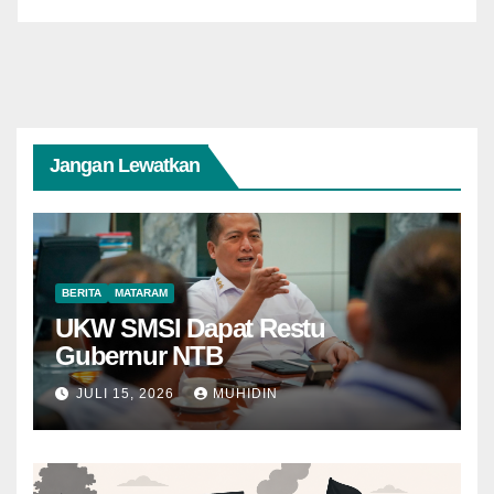
Jangan Lewatkan
BERITA
MATARAM
UKW SMSI Dapat Restu
Gubernur NTB
JULI 15, 2026
MUHIDIN