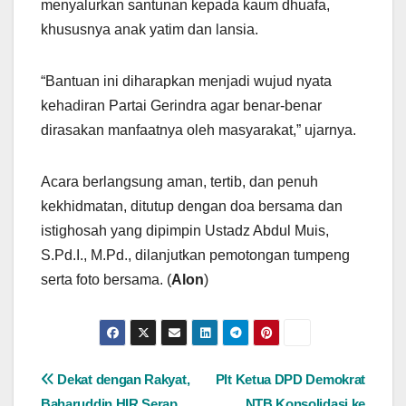
menyalurkan santunan kepada kaum dhuafa,
khususnya anak yatim dan lansia.
“Bantuan ini diharapkan menjadi wujud nyata
kehadiran Partai Gerindra agar benar-benar
dirasakan manfaatnya oleh masyarakat,” ujarnya.
Acara berlangsung aman, tertib, dan penuh
kekhidmatan, ditutup dengan doa bersama dan
istighosah yang dipimpin Ustadz Abdul Muis,
S.Pd.I., M.Pd., dilanjutkan pemotongan tumpeng
serta foto bersama. (
Alon
)
Navigasi
Dekat dengan Rakyat,
Plt Ketua DPD Demokrat
Baharuddin HIR Serap
NTB Konsolidasi ke