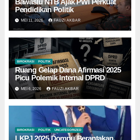
Bawaslu NTB Ajak PWI Perkuat
Pendidikan Politik
MEI 11, 2026
FAUZI AKBAR
BIROKRASI
POLITIK
Ruang Gelap Dana Afirmasi 2025
Picu Polemik Internal DPRD
MEI 6, 2026
FAUZI AKBAR
BIROKRASI
POLITIK
UNCATEGORIZED
LKPJ 2025 Dompu Berantakan,