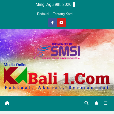
Skip
Ming. Agu 9th, 2026
to
Redaksi
Tentang Kami
content