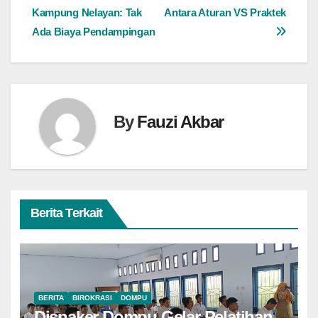
pos
Kampung Nelayan: Tak
Antara Aturan VS Praktek
Ada Biaya Pendampingan
By
Fauzi Akbar
Berita Terkait
BERITA
BIROKRASI
DOMPU
Disnaker Dompu Gelar Pelatihan