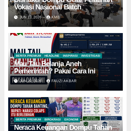
Vokasi Nasional Batch
JUN 23, 2026
KMB
BERITA PREMIUM
HEADLINE
INSPIRASI
INVESTIGASI
Mau Tau Belanja Aneh
Pemerintah? Pakai Cara Ini
JUN 20, 2026
FAUZI AKBAR
BERITA PREMIUM
BIROKRASI
EKONOMI
Neraca Keuangan Dompu Tahan