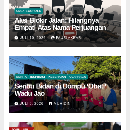
UNCATEGORIZED
Aksi Blokir Jalan: Hilangnya
Empati Atas Nama Perjuangan
JULI 10, 2026
FAUZI AKBAR
BERITA
INSPIRASI
KESEHATAN
OLAHRAGA
Seribu Bidan di Dompu ‘Obati’
Wadu Jao
JULI 5, 2026
MUHIDIN