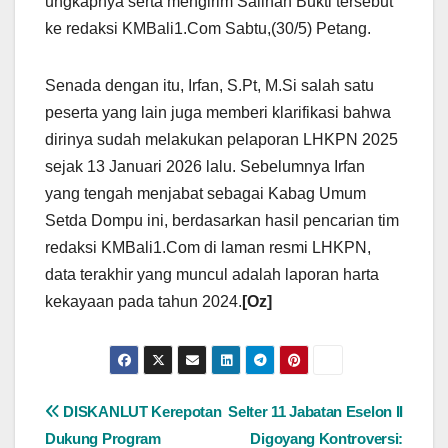
ungkapnya serta mengirim Salinan Bukti tersebut
ke redaksi KMBali1.Com Sabtu,(30/5) Petang.
Senada dengan itu, Irfan, S.Pt, M.Si salah satu
peserta yang lain juga memberi klarifikasi bahwa
dirinya sudah melakukan pelaporan LHKPN 2025
sejak 13 Januari 2026 lalu. Sebelumnya Irfan
yang tengah menjabat sebagai Kabag Umum
Setda Dompu ini, berdasarkan hasil pencarian tim
redaksi KMBali1.Com di laman resmi LHKPN,
data terakhir yang muncul adalah laporan harta
kekayaan pada tahun 2024.
[Oz]
Navigasi
DISKANLUT Kerepotan
Selter 11 Jabatan Eselon II
Dukung Program
Digoyang Kontroversi: