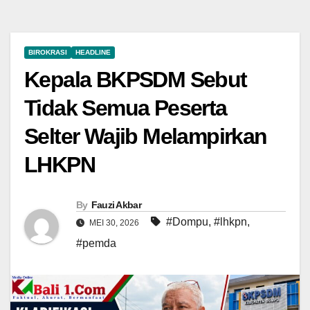
BIROKRASI
HEADLINE
Kepala BKPSDM Sebut
Tidak Semua Peserta
Selter Wajib Melampirkan
LHKPN
By
Fauzi Akbar
#Dompu
,
#lhkpn
,
MEI 30, 2026
#pemda