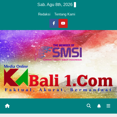
Skip
Sab. Agu 8th, 2026
to
Redaksi
Tentang Kami
content