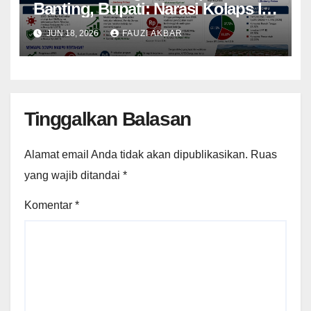
Banting, Bupati: Narasi Kolaps Itu
Berlebihan
JUN 18, 2026
FAUZI AKBAR
Tinggalkan Balasan
Alamat email Anda tidak akan dipublikasikan.
Ruas
yang wajib ditandai
*
Komentar
*