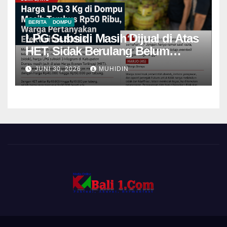
BERITA
DOMPU
LPG Subsidi Masih Dijual di Atas
HET, Sidak Berulang Belum
Mampu Menekan Harga
JUNI 30, 2026
MUHIDIN