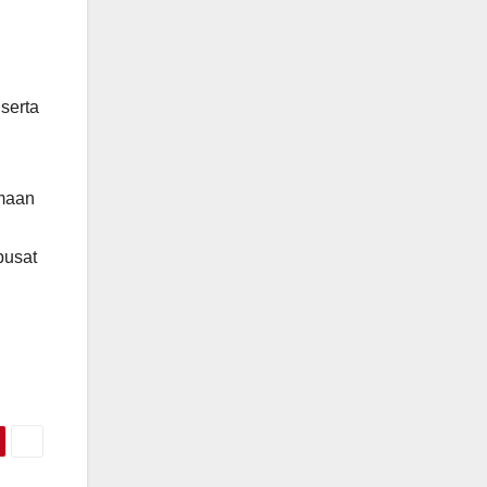
serta
imaan
pusat