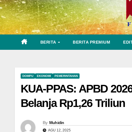
BERITA
BERITA PREMIUM
EDI
DOMPU
EKONOMI
PEMERINTAHAN
KUA-PPAS: APBD 2026 D
Belanja Rp1,26 Triliun
By
Muhidin
AGU 12, 2025