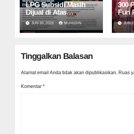
LPG Subsidi Masih
300 
Dijual di Atas
Fun 
HET, Sidak Berulang
Domp
JUN 30, 2026
MUHIDIN
JUN 2
Belum Mampu
Raih
Menekan Harga
Tinggalkan Balasan
Alamat email Anda tidak akan dipublikasikan.
Ruas y
Komentar
*