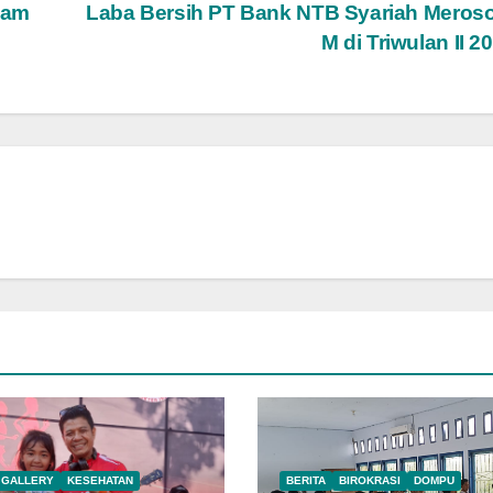
ham
Laba Bersih PT Bank NTB Syariah Meroso
M di Triwulan II 2
GALLERY
KESEHATAN
BERITA
BIROKRASI
DOMPU