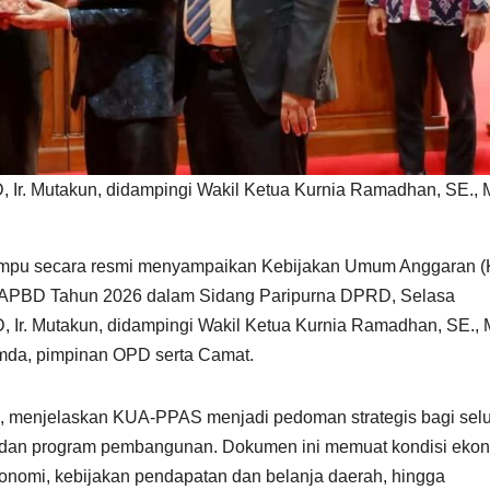
Ir. Mutakun, didampingi Wakil Ketua Kurnia Ramadhan, SE.,
mpu secara resmi menyampaikan Kebijakan Umum Anggaran 
) APBD Tahun 2026 dalam Sidang Paripurna DPRD, Selasa
D, Ir. Mutakun, didampingi Wakil Ketua Kurnia Ramadhan, SE.,
pimda, pimpinan OPD serta Camat.
 menjelaskan KUA-PPAS menjadi pedoman strategis bagi sel
 dan program pembangunan. Dokumen ini memuat kondisi eko
konomi, kebijakan pendapatan dan belanja daerah, hingga