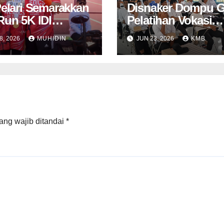
Pelari Semarakkan
Disnaker Dompu G
Run 5K IDI
Pelatihan Vokasi
u, Cahaya Sakral
Nasional Batch
8, 2026
MUHIDIN
JUN 23, 2026
KMB
 Penghargaan
ang wajib ditandai
*