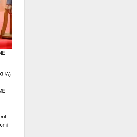
 ME
(KUA)
 ME
uruh
nomi