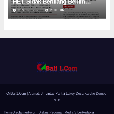
HET, Sidak Berulang Belum
Mampu Menekan Harga
JUNI 30, 2026
MUHIDIN
KMBali1.Com
| Alamat: Jl. Lintas Pantai Lakey Desa Kareke Dompu -
NTB
Home
Disclaimer
Forum Diskusi
Pedoman Media Siber
Redaksi