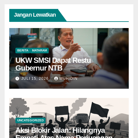
Jangan Lewatkan
BERITA
MATARAM
UKW SMSI Dapat Restu
Gubernur NTB
JULI 15, 2026
MUHIDIN
UNCATEGORIZED
Aksi Blokir Jalan: Hilangnya
Empati Atas Nama Perjuangan