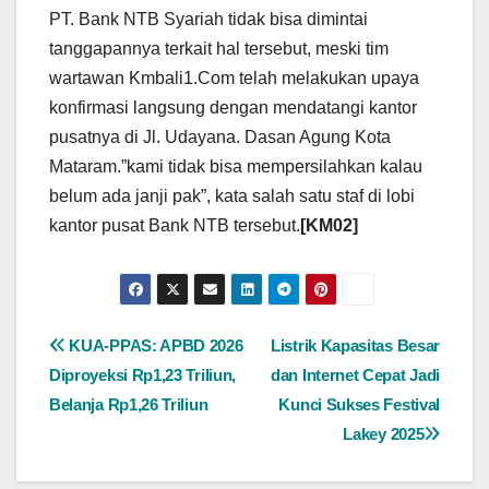
PT. Bank NTB Syariah tidak bisa dimintai
tanggapannya terkait hal tersebut, meski tim
wartawan Kmbali1.Com telah melakukan upaya
konfirmasi langsung dengan mendatangi kantor
pusatnya di Jl. Udayana. Dasan Agung Kota
Mataram.”kami tidak bisa mempersilahkan kalau
belum ada janji pak”, kata salah satu staf di lobi
kantor pusat Bank NTB tersebut.
[KM02]
Navigasi
KUA-PPAS: APBD 2026
Listrik Kapasitas Besar
Diproyeksi Rp1,23 Triliun,
dan Internet Cepat Jadi
pos
Belanja Rp1,26 Triliun
Kunci Sukses Festival
Lakey 2025