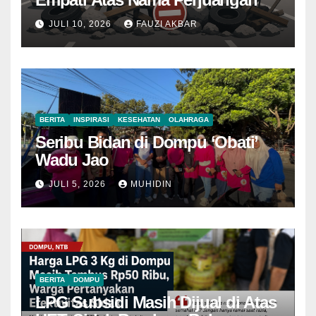
JULI 10, 2026
FAUZI AKBAR
BERITA
INSPIRASI
KESEHATAN
OLAHRAGA
Seribu Bidan di Dompu ‘Obati’
Wadu Jao
JULI 5, 2026
MUHIDIN
BERITA
DOMPU
LPG Subsidi Masih Dijual di Atas