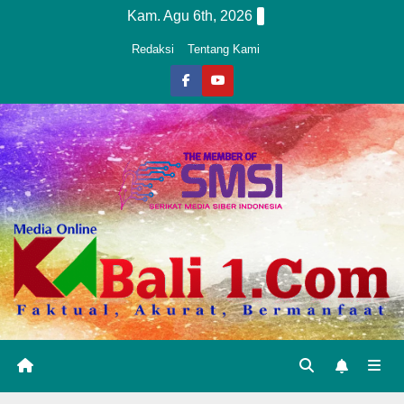
Skip
Kam. Agu 6th, 2026
to
Redaksi
Tentang Kami
content