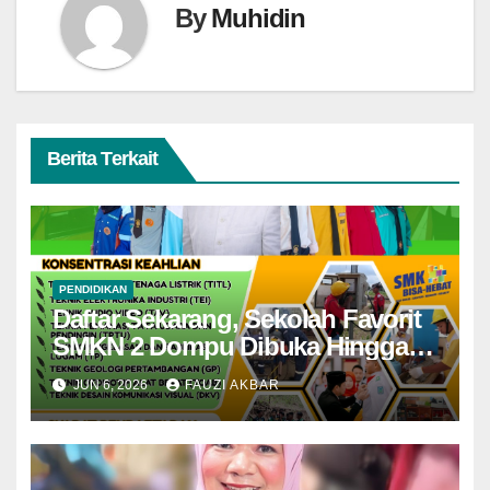
By
Muhidin
Berita Terkait
PENDIDIKAN
Daftar Sekarang, Sekolah Favorit
SMKN 2 Dompu Dibuka Hingga
Akhir Juni
JUN 6, 2026
FAUZI AKBAR