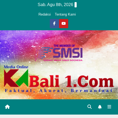
Skip
Sab. Agu 8th, 2026
to
Redaksi
Tentang Kami
content