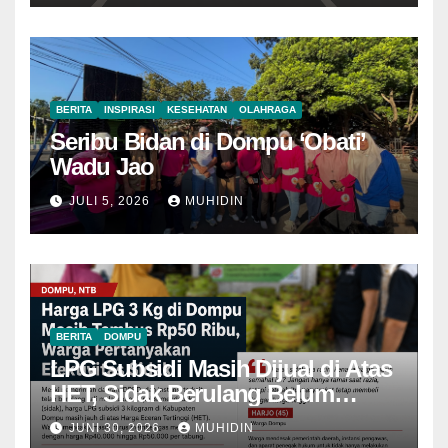
BERITA
INSPIRASI
KESEHATAN
OLAHRAGA
Seribu Bidan di Dompu ‘Obati’
Wadu Jao
JULI 5, 2026
MUHIDIN
BERITA
DOMPU
LPG Subsidi Masih Dijual di Atas
HET, Sidak Berulang Belum
Mampu Menekan Harga
JUNI 30, 2026
MUHIDIN