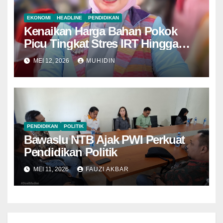
EKONOMI
HEADLINE
PENDIDIKAN
Kenaikan Harga Bahan Pokok
Picu Tingkat Stres IRT Hingga
KDRT
MEI 12, 2026
MUHIDIN
PENDIDIKAN
POLITIK
Bawaslu NTB Ajak PWI Perkuat
Pendidikan Politik
MEI 11, 2026
FAUZI AKBAR