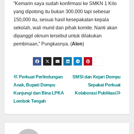
“Kemarin saya sudah konfirmasi ke SMKN 1 Kilo
yang dipotong itu bukan 300.000 tapi sebesar
150,000 itu, sesuai hasil kesepakatan kepala
sekolah, wali murid dan pihak komite. Nanti akan
dipanggil oknum tersebut untuk dilakukan
pembinaan,” Pungkasnya. (
Alon
)
Navigasi
Perkuat Perlindungan
SMSI dan Kejari Dompu
Anak, Bupati Dompu
Sepakat Perkuat
pos
Kunjungi dan Bina LPKA
Kolaborasi Publikasi
Lombok Tengah