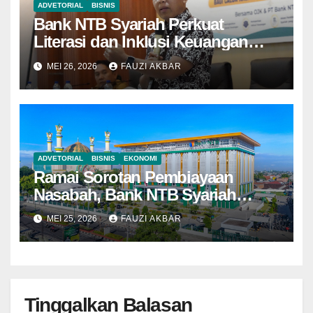
ADVETORIAL
BISNIS
Bank NTB Syariah Perkuat
Literasi dan Inklusi Keuangan
Syariah di Kota Bima
MEI 26, 2026
FAUZI AKBAR
ADVETORIAL
BISNIS
EKONOMI
Ramai Sorotan Pembiayaan
Nasabah, Bank NTB Syariah
Tegaskan Semua Sesuai
MEI 25, 2026
FAUZI AKBAR
Prosedur
Tinggalkan Balasan