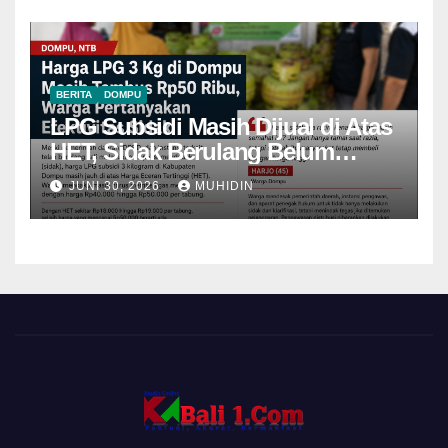
BERITA
DOMPU
LPG Subsidi Masih Dijual di Atas
HET, Sidak Berulang Belum
Mampu Menekan Harga
JUNI 30, 2026
MUHIDIN