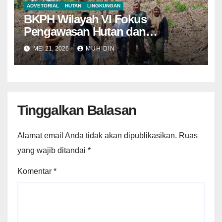
ADVETORIAL
HUTAN
LINGKUNGAN
BKPH Wilayah VI Fokus
Pengawasan Hutan dan
Pemantauan Demplot di KH Riwo
MEI 21, 2026
MUHIDIN
Tinggalkan Balasan
Alamat email Anda tidak akan dipublikasikan.
Ruas
yang wajib ditandai
*
Komentar
*