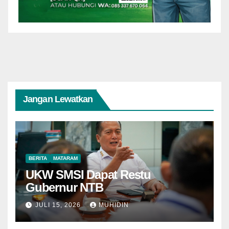
Jangan Lewatkan
BERITA
MATARAM
UKW SMSI Dapat Restu
Gubernur NTB
JULI 15, 2026
MUHIDIN