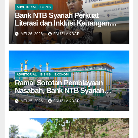
ADVETORIAL
BISNIS
Bank NTB Syariah Perkuat
Literasi dan Inklusi Keuangan
Syariah di Kota Bima
MEI 26, 2026
FAUZI AKBAR
ADVETORIAL
BISNIS
EKONOMI
Ramai Sorotan Pembiayaan
Nasabah, Bank NTB Syariah
Tegaskan Semua Sesuai
MEI 25, 2026
FAUZI AKBAR
Prosedur