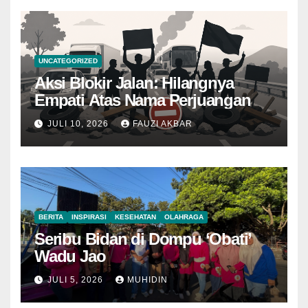
UNCATEGORIZED
Aksi Blokir Jalan: Hilangnya
Empati Atas Nama Perjuangan
JULI 10, 2026
FAUZI AKBAR
BERITA
INSPIRASI
KESEHATAN
OLAHRAGA
Seribu Bidan di Dompu ‘Obati’
Wadu Jao
JULI 5, 2026
MUHIDIN