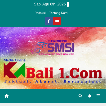
Skip
Sab. Agu 8th, 2026
to
Redaksi
Tentang Kami
content