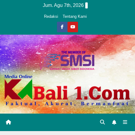
Skip
Jum. Agu 7th, 2026
to
Redaksi
Tentang Kami
content