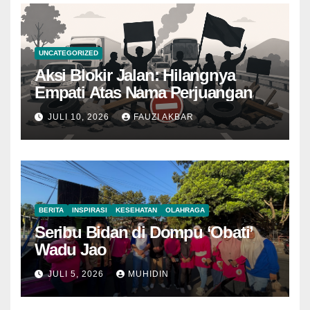
UNCATEGORIZED
Aksi Blokir Jalan: Hilangnya
Empati Atas Nama Perjuangan
JULI 10, 2026
FAUZI AKBAR
BERITA
INSPIRASI
KESEHATAN
OLAHRAGA
Seribu Bidan di Dompu ‘Obati’
Wadu Jao
JULI 5, 2026
MUHIDIN