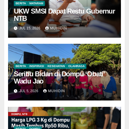
BERITA
MATARAM
UKW SMSI Dapat Restu Gubernur
NTB
JUL 15, 2026
MUHIDIN
BERITA
INSPIRASI
KESEHATAN
OLAHRAGA
Seribu Bidan di Dompu ‘Obati’
Wadu Jao
JUL 5, 2026
MUHIDIN
BERITA
DOMPU