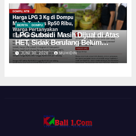
BERITA
DOMPU
LPG Subsidi Masih Dijual di Atas
HET, Sidak Berulang Belum
Mampu Menekan Harga
JUNI 30, 2026
MUHIDIN