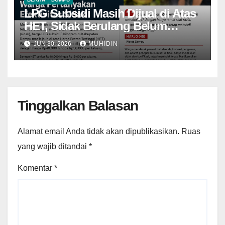
LPG Subsidi Masih Dijual di Atas
HET, Sidak Berulang Belum
Mampu Menekan Harga
JUN 30, 2026
MUHIDIN
Tinggalkan Balasan
Alamat email Anda tidak akan dipublikasikan.
Ruas
yang wajib ditandai
*
Komentar
*