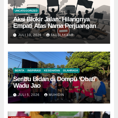
UNCATEGORIZED
Aksi Blokir Jalan: Hilangnya
Empati Atas Nama Perjuangan
JULI 10, 2026
FAUZI AKBAR
BERITA
INSPIRASI
KESEHATAN
OLAHRAGA
Seribu Bidan di Dompu ‘Obati’
Wadu Jao
JULI 5, 2026
MUHIDIN