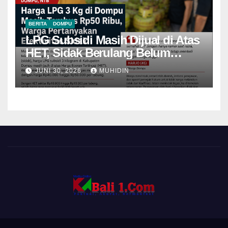
BERITA
DOMPU
LPG Subsidi Masih Dijual di Atas
HET, Sidak Berulang Belum
Mampu Menekan Harga
JUNI 30, 2026
MUHIDIN