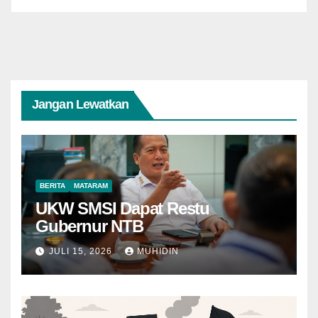
Jangan Lewatkan
BERITA
MATARAM
UKW SMSI Dapat Restu
Gubernur NTB
JULI 15, 2026
MUHIDIN