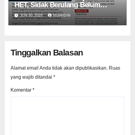
HET, Sidak Berulang Belum
Mampu Menekan Harga
JUN 30, 2026
MUHIDIN
Tinggalkan Balasan
Alamat email Anda tidak akan dipublikasikan.
Ruas
yang wajib ditandai
*
Komentar
*