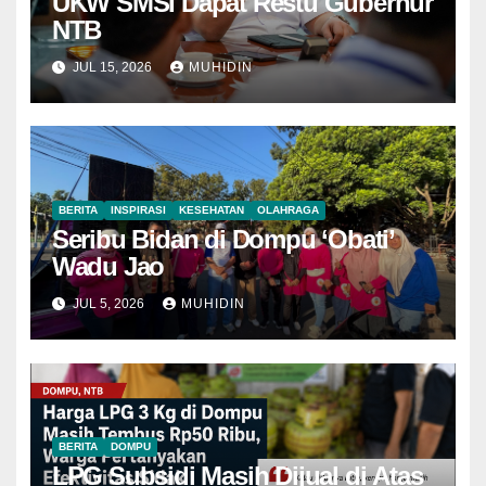
UKW SMSI Dapat Restu Gubernur
NTB
JUL 15, 2026
MUHIDIN
BERITA
INSPIRASI
KESEHATAN
OLAHRAGA
Seribu Bidan di Dompu ‘Obati’
Wadu Jao
JUL 5, 2026
MUHIDIN
BERITA
DOMPU
LPG Subsidi Masih Dijual di Atas