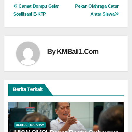
Navigasi
Camat Dompu Gelar
Pekan Olahraga Catur
Sosilisasi E-KTP
Antar Siswa
pos
By
KMBali1.Com
Berita Terkait
BERITA
MATARAM