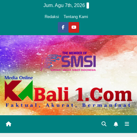
Skip
Jum. Agu 7th, 2026
to
Redaksi
Tentang Kami
content