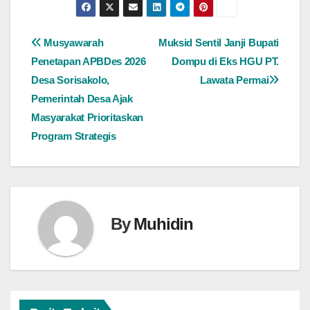
Navigasi
Musyawarah
Muksid Sentil Janji Bupati
Penetapan APBDes 2026
Dompu di Eks HGU PT.
pos
Desa Sorisakolo,
Lawata Permai
Pemerintah Desa Ajak
Masyarakat Prioritaskan
Program Strategis
By
Muhidin