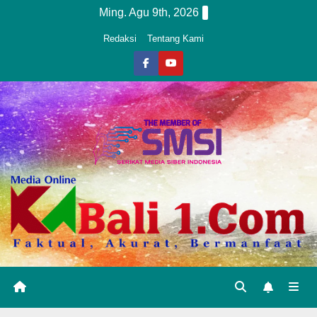
Skip
Ming. Agu 9th, 2026
to
Redaksi
Tentang Kami
content