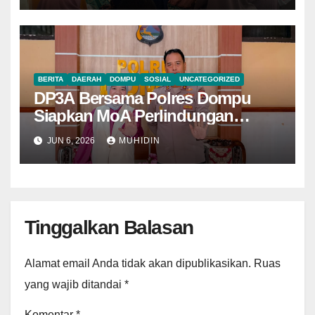
BERITA
DAERAH
DOMPU
SOSIAL
UNCATEGORIZED
DP3A Bersama Polres Dompu
Siapkan MoA Perlindungan
Perempuan dan Anak
JUN 6, 2026
MUHIDIN
Tinggalkan Balasan
Alamat email Anda tidak akan dipublikasikan.
Ruas
yang wajib ditandai
*
Komentar
*