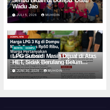
Seribu Bidan di Dompu ‘Obati’
Wadu Jao
JULI 5, 2026
MUHIDIN
BERITA
DOMPU
LPG Subsidi Masih Dijual di Atas
HET, Sidak Berulang Belum
Mampu Menekan Harga
JUNI 30, 2026
MUHIDIN