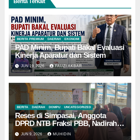
Berita Terkait
BERITA PREMIUM
DAERAH
EKONOMI
PAD Minim, Bupati Bakal Evaluasi
Kinerja Aparatur dan Sistem
JUN 19, 2026
FAUZI AKBAR
BERITA
DAERAH
DOMPU
UNCATEGORIZED
Reses di Simpasai, Anggota
DPRD NTB Fraksi PBB, Nadirah
Al Habsy Bantu Renovasi Masjid
JUN 9, 2026
MUHIDIN