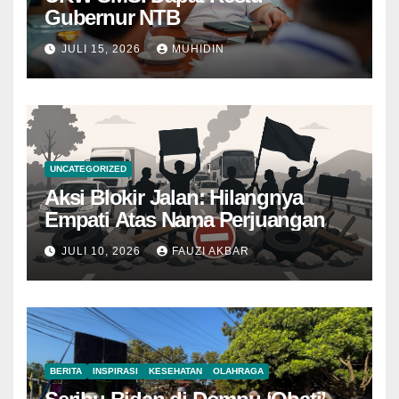
Gubernur NTB
JULI 15, 2026
MUHIDIN
UNCATEGORIZED
Aksi Blokir Jalan: Hilangnya
Empati Atas Nama Perjuangan
JULI 10, 2026
FAUZI AKBAR
BERITA
INSPIRASI
KESEHATAN
OLAHRAGA