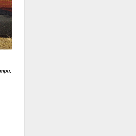
ompu,