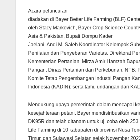
Acara peluncuran
diadakan di Bayer Better Life Farming (BLF) Cent
oleh Stacy Markovich, Bayer Crop Science Country
Asia & Pakistan, Bupati Dompu Kader
Jaelani, Andi M. Saleh Koordinator Kelompok Sub
Penilaian dan Penyebaran Varietas, Direktorat P
Kementerian Pertanian; Mirza Amir Hamzah Bap
Pangan, Dinas Pertanian dan Perkebunan, NTB; Pr
Komite Tetap Pengembangan Industri Pangan Kama
Indonesia (KADIN); serta tamu undangan dari KAD
Mendukung upaya pemerintah dalam mencapai ke
kesejahteraan petani, Bayer mendistribusikan vari
DK95R dan telah ditanam untuk uji coba oleh 253 
Life Farming di 10 kabupaten di provinsi Nusa Te
Timur, dan Sulawesi Selatan sejak November 202