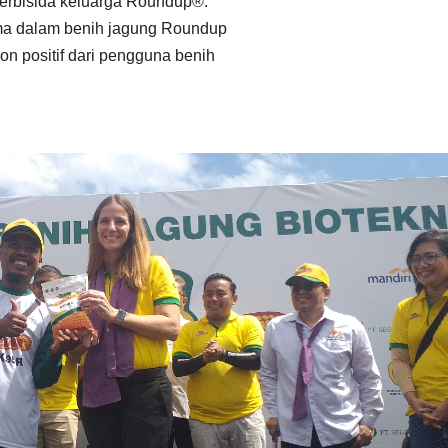
 herbisida keluarga Roundup®.
lma dalam benih jagung Roundup
n positif dari pengguna benih