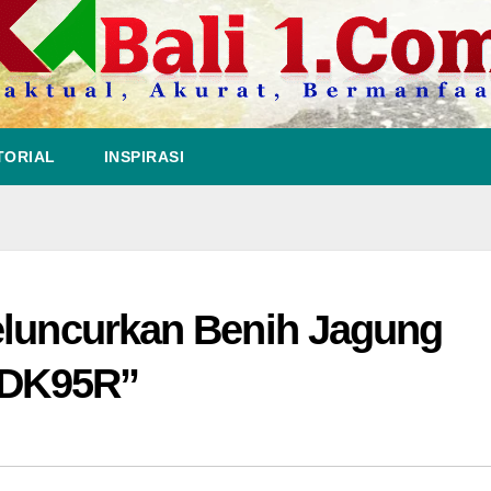
TORIAL
INSPIRASI
eluncurkan Benih Jagung
 “DK95R”