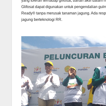
yang toleran terhadap glifosat, bahan aktif dalam
Glifosat dapat digunakan untuk pengendalian gu
Ready® tanpa merusak tanaman jagung. Ada respo
jagung berteknologi RR.