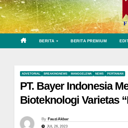
BERITA
BERITA PREMIUM
EDI
ADVETORIAL
BREAKINGNEWS
MANGGELEWA
NEWS
PERTANIAN
PT. Bayer Indonesia M
Bioteknologi Varietas
By
Fauzi Akbar
JUL 26, 2023