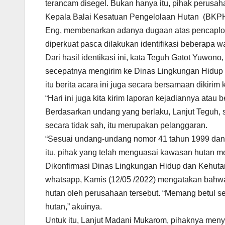
terancam disegel. Bukan hanya itu, pihak perusaha
Kepala Balai Kesatuan Pengelolaan Hutan (BKPH) 
Eng, membenarkan adanya dugaan atas pencaplok
diperkuat pasca dilakukan identifikasi beberapa wa
Dari hasil identikasi ini, kata Teguh Gatot Yuwo
secepatnya mengirim ke Dinas Lingkungan Hidup 
itu berita acara ini juga secara bersamaan dikiri
“Hari ini juga kita kirim laporan kejadiannya atau 
Berdasarkan undang yang berlaku, Lanjut Teguh,
secara tidak sah, itu merupakan pelanggaran.
“Sesuai undang-undang nomor 41 tahun 1999 dan
itu, pihak yang telah menguasai kawasan hutan m
Dikonfirmasi Dinas Lingkungan Hidup dan Kehutan
whatsapp, Kamis (12/05 /2022) mengatakan bah
hutan oleh perusahaan tersebut. “Memang betul 
hutan,” akuinya.
Untuk itu, Lanjut Madani Mukarom, pihaknya meny