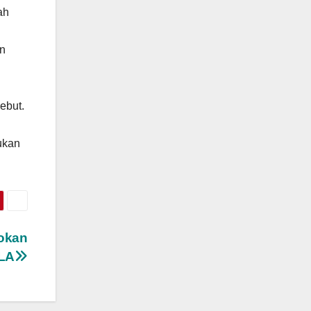
ah
un
sebut.
ukan
okan
 LA