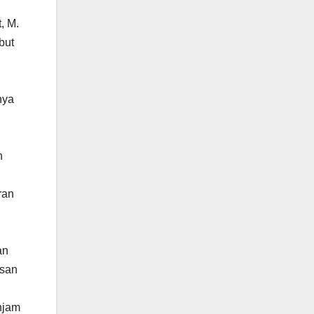
, M.
but
nya
n
ran
an
asan
njam