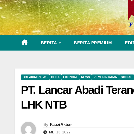
BERITA
BERITA PREMIUM
EDI
BREAKINGNEWS
DESA
EKONOMI
NEWS
PEMERINTAHAN
SOSIAL
PT. Lancar Abadi Teran
LHK NTB
By
Fauzi Akbar
MEI 13, 2022