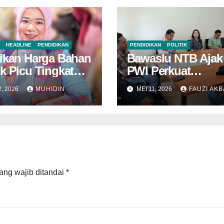
HEADLINE
PENDIDIKAN
PENDIDIKAN
POLITIK
ikan Harga Bahan
Bawaslu NTB Ajak
k Picu Tingkat
PWI Perkuat
s IRT Hingga
Pendidikan Politik
2, 2026
MUHIDIN
MEI 11, 2026
FAUZI AK
T
ang wajib ditandai
*