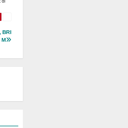
 di
 BRI
8 M