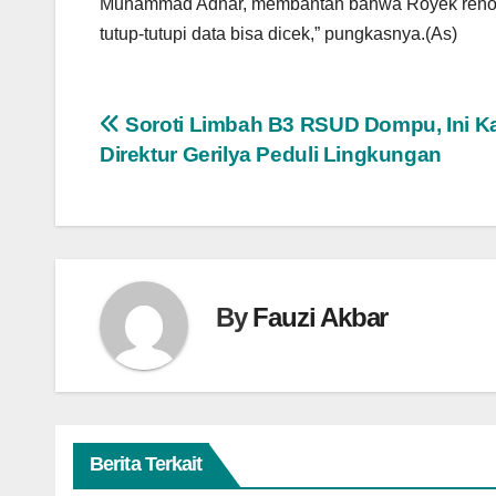
Muhammad Adhar, membantah bahwa Royek renovasi A
tutup-tutupi data bisa dicek,” pungkasnya.(As)
Navigasi
Soroti Limbah B3 RSUD Dompu, Ini K
Direktur Gerilya Peduli Lingkungan
pos
By
Fauzi Akbar
Berita Terkait