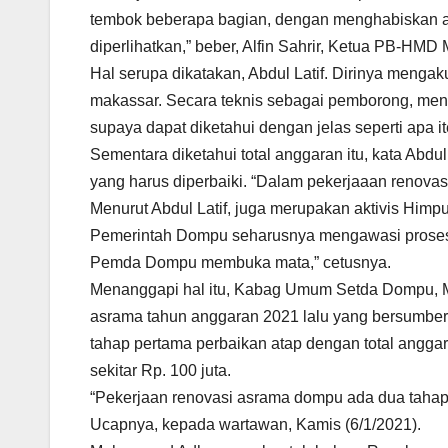
tembok beberapa bagian, dengan menghabiskan an
diperlihatkan,” beber, Alfin Sahrir, Ketua PB-HMD
Hal serupa dikatakan, Abdul Latif. Dirinya menga
makassar. Secara teknis sebagai pemborong, menu
supaya dapat diketahui dengan jelas seperti apa i
Sementara diketahui total anggaran itu, kata Abdu
yang harus diperbaiki. “Dalam pekerjaaan renovasi
Menurut Abdul Latif, juga merupakan aktivis Himp
Pemerintah Dompu seharusnya mengawasi proses p
Pemda Dompu membuka mata,” cetusnya.
Menanggapi hal itu, Kabag Umum Setda Dompu, 
asrama tahun anggaran 2021 lalu yang bersumber
tahap pertama perbaikan atap dengan total anggar
sekitar Rp. 100 juta.
“Pekerjaan renovasi asrama dompu ada dua tahap, 
Ucapnya, kepada wartawan, Kamis (6/1/2021).