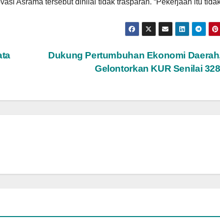
srama tersebut dinilai tidak trasparan. “Pekerjaan itu tidak
ata
Dukung Pertumbuhan Ekonomi Daerah,
Gelontorkan KUR Senilai 32