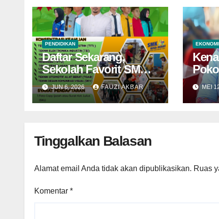
PENDIDIKAN
EKONOMI
Daftar Sekarang,
Kena
Sekolah Favorit SMKN
Poko
2 Dompu Dibuka
Stre
JUN 6, 2026
FAUZI AKBAR
MEI 1
Hingga Akhir Juni
KDR
Tinggalkan Balasan
Alamat email Anda tidak akan dipublikasikan.
Ruas y
Komentar
*