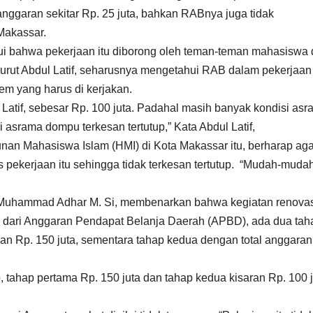
ggaran sekitar Rp. 25 juta, bahkan RABnya juga tidak
 Makassar.
kui bahwa pekerjaan itu diborong oleh teman-teman mahasiswa 
rut Abdul Latif, seharusnya mengetahui RAB dalam pekerjaan 
tem yang harus di kerjakan.
l Latif, sebesar Rp. 100 juta. Padahal masih banyak kondisi as
 asrama dompu terkesan tertutup,” Kata Abdul Latif,
unan Mahasiswa Islam (HMI) di Kota Makassar itu, berharap aga
ekerjaan itu sehingga tidak terkesan tertutup. “Mudah-muda
Muhammad Adhar M. Si, membenarkan bahwa kegiatan renovas
 dari Anggaran Pendapat Belanja Daerah (APBD), ada dua tah
an Rp. 150 juta, sementara tahap kedua dengan total anggaran
tahap pertama Rp. 150 juta dan tahap kedua kisaran Rp. 100 j