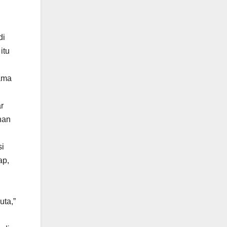
di
itu
rama
r
han
i
ap,
uta,”