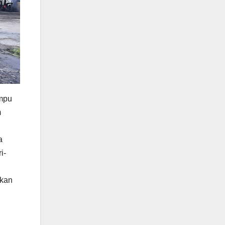
ompu
m
a
i-
rkan