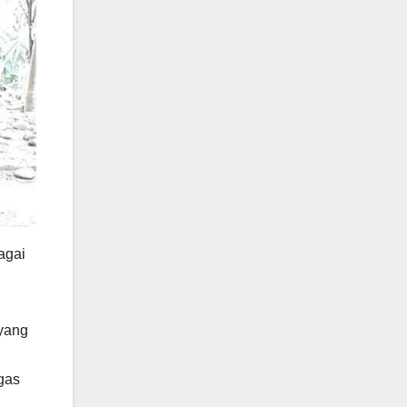
agai
 yang
ugas