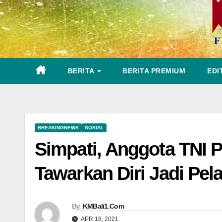
BERITA
BERITA PREMIUM
EDI
BREAKINGNEWS
SOSIAL
Simpati, Anggota TNI 
Tawarkan Diri Jadi Pe
By
KMBali1.Com
APR 18, 2021