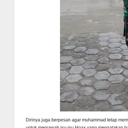
Dirinya juga berpesan agar muhammad tetap mem
untuk menjawab isu-isu Hoax yang mengatakan b