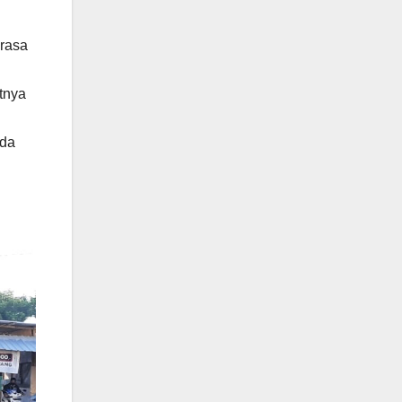
erasa
tnya
ada