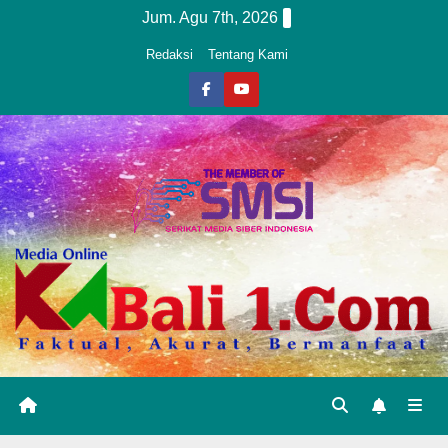
Skip
Jum. Agu 7th, 2026
to
Redaksi
Tentang Kami
content