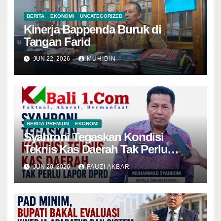
BERITA
EKONOMI
UNCATEGORIZED
Kinerja Bappenda Buruk di
Tangan Farid
JUN 22, 2026
MUHIDIN
BERITA PREMIUM
EKONOMI
Syahroni Tegaskan Kondisi
Teknis Kas Daerah Tak Perlu
Lapor DPRD
JUN 20, 2026
FAUZI AKBAR