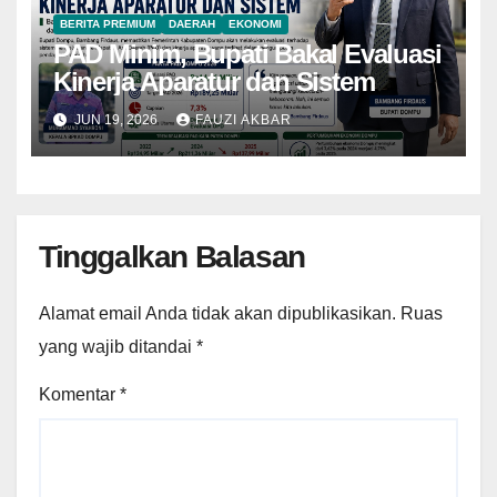
BERITA PREMIUM
DAERAH
EKONOMI
PAD Minim, Bupati Bakal Evaluasi
Kinerja Aparatur dan Sistem
JUN 19, 2026
FAUZI AKBAR
Tinggalkan Balasan
Alamat email Anda tidak akan dipublikasikan.
Ruas
yang wajib ditandai
*
Komentar
*