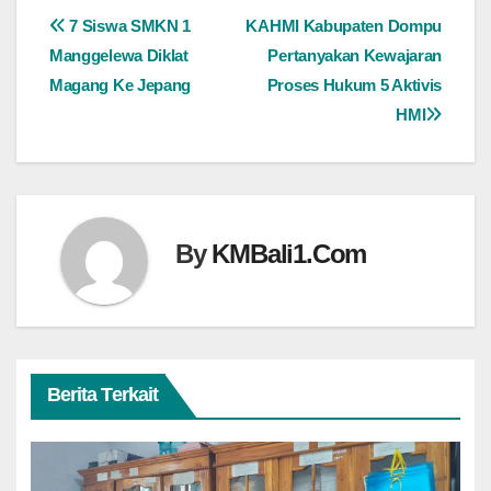
Navigasi
7 Siswa SMKN 1
KAHMI Kabupaten Dompu
Manggelewa Diklat
Pertanyakan Kewajaran
pos
Magang Ke Jepang
Proses Hukum 5 Aktivis
HMI
By
KMBali1.Com
Berita Terkait