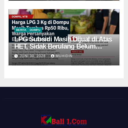
BERITA
DOMPU
LPG Subsidi Masih Dijual di Atas
HET, Sidak Berulang Belum
Mampu Menekan Harga
JUNI 30, 2026
MUHIDIN