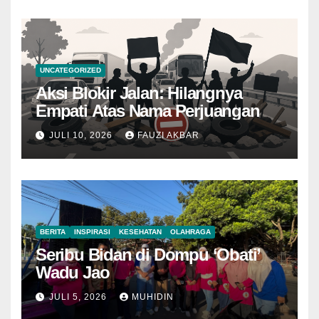
UNCATEGORIZED
Aksi Blokir Jalan: Hilangnya
Empati Atas Nama Perjuangan
JULI 10, 2026
FAUZI AKBAR
BERITA
INSPIRASI
KESEHATAN
OLAHRAGA
Seribu Bidan di Dompu ‘Obati’
Wadu Jao
JULI 5, 2026
MUHIDIN