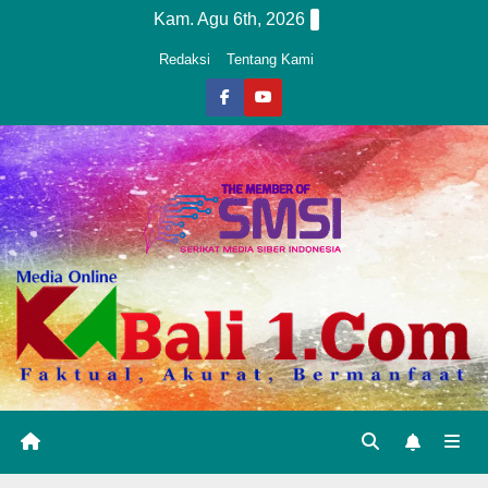
Skip
Kam. Agu 6th, 2026
to
Redaksi
Tentang Kami
content