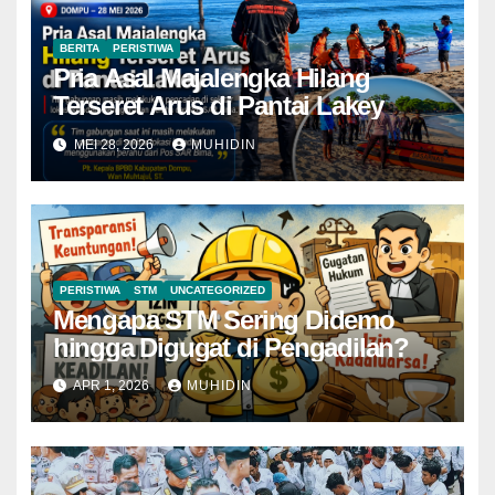
BERITA
PERISTIWA
Pria Asal Majalengka Hilang
Terseret Arus di Pantai Lakey
MEI 28, 2026
MUHIDIN
PERISTIWA
STM
UNCATEGORIZED
Mengapa STM Sering Didemo
hingga Digugat di Pengadilan?
APR 1, 2026
MUHIDIN