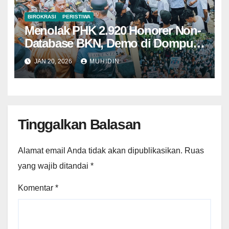
BIROKRASI
PERISTIWA
Menolak PHK 2.920 Honorer Non-
Database BKN, Demo di Dompu
Berujung Ricuh
JAN 20, 2026
MUHIDIN
Tinggalkan Balasan
Alamat email Anda tidak akan dipublikasikan.
Ruas
yang wajib ditandai
*
Komentar
*