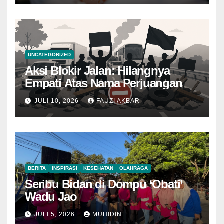
UNCATEGORIZED
Aksi Blokir Jalan: Hilangnya
Empati Atas Nama Perjuangan
JULI 10, 2026
FAUZI AKBAR
BERITA
INSPIRASI
KESEHATAN
OLAHRAGA
Seribu Bidan di Dompu ‘Obati’
Wadu Jao
JULI 5, 2026
MUHIDIN