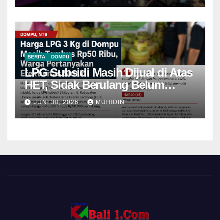
BERITA
DOMPU
LPG Subsidi Masih Dijual di Atas
HET, Sidak Berulang Belum
Mampu Menekan Harga
JUNI 30, 2026
MUHIDIN